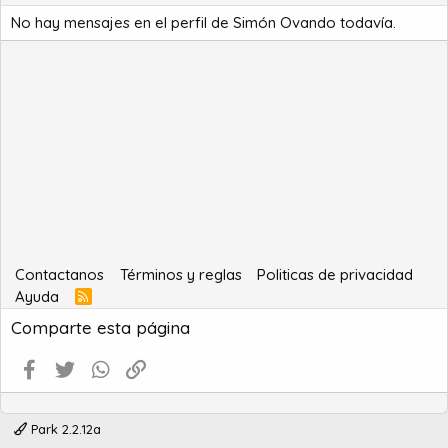
No hay mensajes en el perfil de Simón Ovando todavía.
Contactanos
Términos y reglas
Politicas de privacidad
Ayuda
R
S
Comparte esta página
S
Facebook
Twitter
WhatsApp
Enlace
Park 2.2.12a