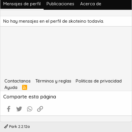
Mensajes de perfil
Publicaciones
Acerca de
No hay mensajes en el perfil de skoteino todavía.
Contactanos
Términos y reglas
Politicas de privacidad
Ayuda
R
S
Comparte esta página
S
Facebook
Twitter
WhatsApp
Enlace
Park 2.2.12a