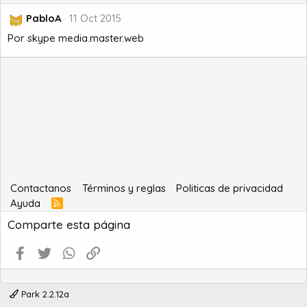
PabloA
11 Oct 2015
Por skype media.master.web
Contactanos
Términos y reglas
Politicas de privacidad
Ayuda
R
S
Comparte esta página
S
Facebook
Twitter
WhatsApp
Enlace
Park 2.2.12a