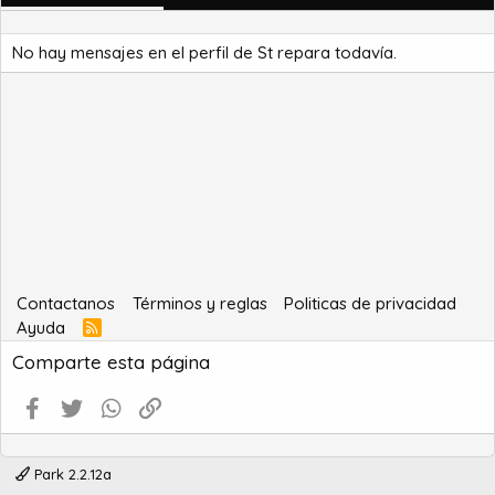
No hay mensajes en el perfil de St repara todavía.
Contactanos
Términos y reglas
Politicas de privacidad
Ayuda
R
S
Comparte esta página
S
Facebook
Twitter
WhatsApp
Enlace
Park 2.2.12a