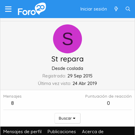
Iniciar sesión
S
St repara
Desde
coslada
Registrado
29 Sep 2015
Última vez visto
24 Abr 2019
Mensajes
Puntuación de reacción
8
0
Buscar
Mensajes de perfil
Publicaciones
Acerca de