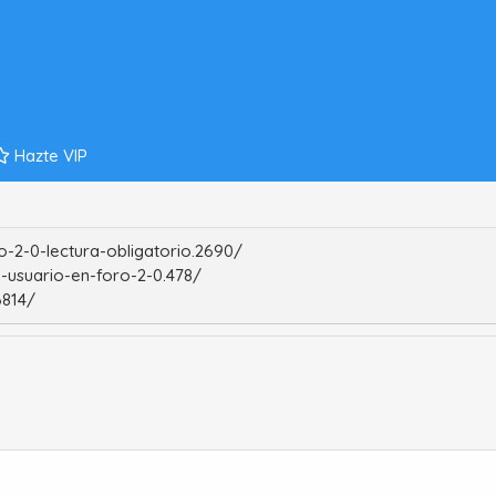
Hazte VIP
-2-0-lectura-obligatorio.2690/
-usuario-en-foro-2-0.478/
6814/