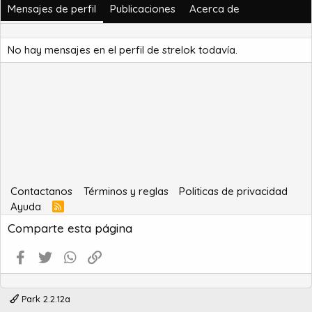
Mensajes de perfil
Publicaciones
Acerca de
No hay mensajes en el perfil de strelok todavía.
Contactanos
Términos y reglas
Politicas de privacidad
Ayuda
R
S
Comparte esta página
S
Facebook
Twitter
WhatsApp
Enlace
Park 2.2.12a