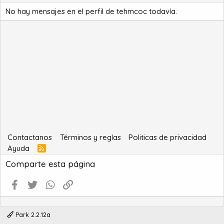
No hay mensajes en el perfil de tehmcoc todavía.
Contactanos
Términos y reglas
Politicas de privacidad
Ayuda
R
S
Comparte esta página
S
Facebook
Twitter
WhatsApp
Enlace
Park 2.2.12a