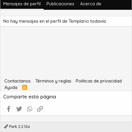
Mensajes de perfil
Publicaciones
Acerca de
No hay mensajes en el perfil de Templario todavía.
Contactanos
Términos y reglas
Politicas de privacidad
Ayuda
R
S
Comparte esta página
S
Facebook
Twitter
WhatsApp
Enlace
Park 2.2.12a