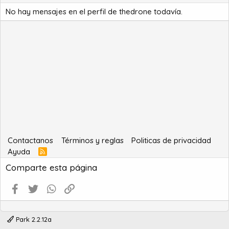
No hay mensajes en el perfil de thedrone todavía.
Contactanos
Términos y reglas
Politicas de privacidad
Ayuda
R
S
Comparte esta página
S
Facebook
Twitter
WhatsApp
Enlace
Park 2.2.12a