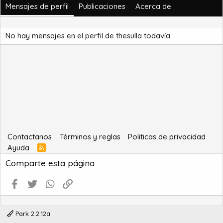
Mensajes de perfil
Publicaciones
Acerca de
No hay mensajes en el perfil de thesulla todavía.
Contactanos
Términos y reglas
Politicas de privacidad
Ayuda
R
S
Comparte esta página
S
Facebook
Twitter
WhatsApp
Enlace
Park 2.2.12a