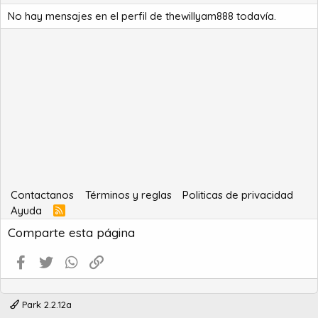
No hay mensajes en el perfil de thewillyam888 todavía.
Contactanos
Términos y reglas
Politicas de privacidad
Ayuda
R
S
Comparte esta página
S
Facebook
Twitter
WhatsApp
Enlace
Park 2.2.12a