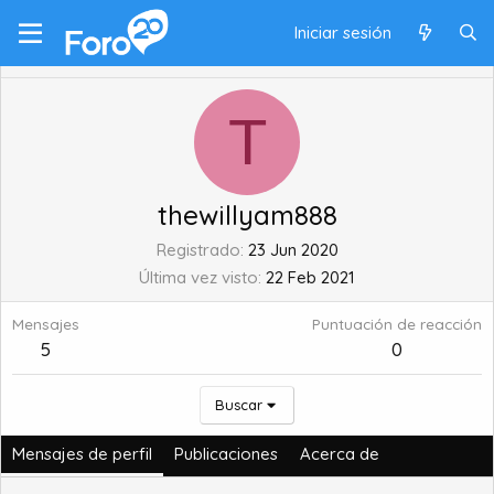
Iniciar sesión
T
thewillyam888
Registrado
23 Jun 2020
Última vez visto
22 Feb 2021
Mensajes
Puntuación de reacción
5
0
Buscar
Mensajes de perfil
Publicaciones
Acerca de