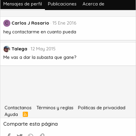
Mensajes de perfil
Publicaciones
Acerca de
Carlos J Rosario
15 Ene 2016
C
hey contactarme en cuanto pueda
Talega
12 May 2015
Me vas a dar la subasta que gane?
Contactanos
Términos y reglas
Politicas de privacidad
Ayuda
R
S
Comparte esta página
S
Facebook
Twitter
WhatsApp
Enlace