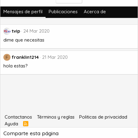
Mensajes de perfil
Publicaciones
Acerca de
tvip
24 Mar 2020
dime que necesitas
franklin1214
21 Mar 2020
F
hola estas?
Contactanos
Términos y reglas
Politicas de privacidad
Ayuda
R
S
Comparte esta página
S