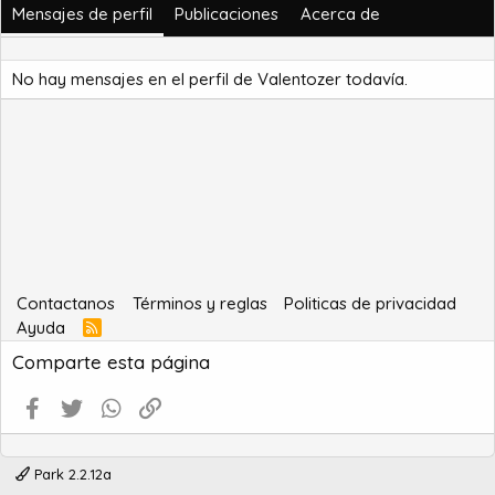
Mensajes de perfil
Publicaciones
Acerca de
No hay mensajes en el perfil de Valentozer todavía.
Contactanos
Términos y reglas
Politicas de privacidad
Ayuda
R
S
Comparte esta página
S
Facebook
Twitter
WhatsApp
Enlace
Park 2.2.12a