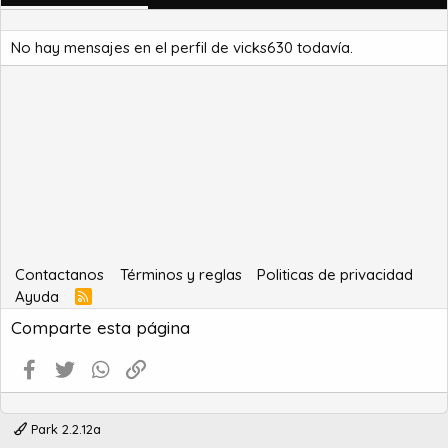
No hay mensajes en el perfil de vicks630 todavía.
Contactanos
Términos y reglas
Politicas de privacidad
Ayuda
R
S
Comparte esta página
S
Facebook
Twitter
WhatsApp
Enlace
Park 2.2.12a