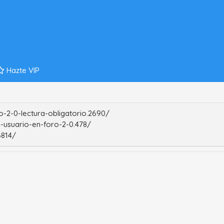
Hazte VIP
-2-0-lectura-obligatorio.2690/
-usuario-en-foro-2-0.478/
6814/