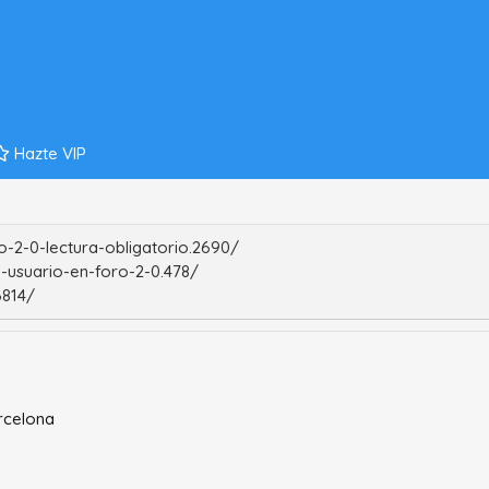
Hazte VIP
-2-0-lectura-obligatorio.2690/
-usuario-en-foro-2-0.478/
6814/
rcelona