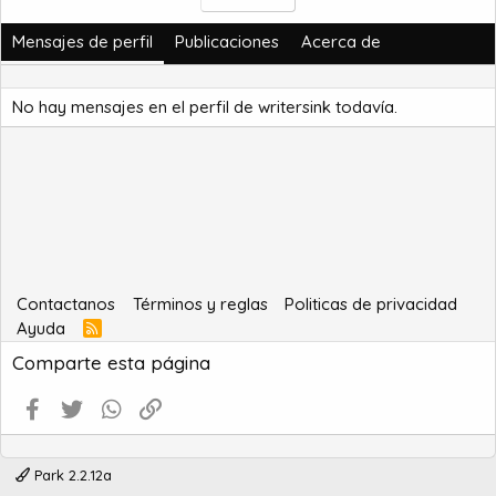
Mensajes de perfil
Publicaciones
Acerca de
No hay mensajes en el perfil de writersink todavía.
Contactanos
Términos y reglas
Politicas de privacidad
Ayuda
R
S
Comparte esta página
S
Facebook
Twitter
WhatsApp
Enlace
Park 2.2.12a