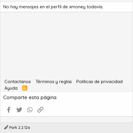
No hay mensajes en el perfil de xmoney todavía.
Contactanos
Términos y reglas
Politicas de privacidad
Ayuda
R
S
Comparte esta página
S
Facebook
Twitter
WhatsApp
Enlace
Park 2.2.12a