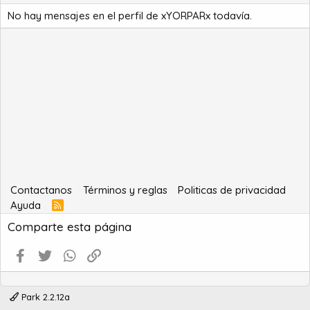
No hay mensajes en el perfil de xYORPARx todavía.
Contactanos
Términos y reglas
Politicas de privacidad
Ayuda
R
S
Comparte esta página
S
Facebook
Twitter
WhatsApp
Enlace
Park 2.2.12a