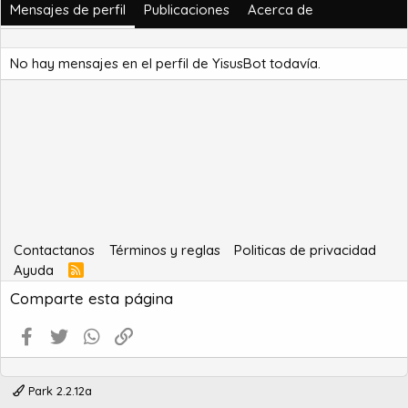
Mensajes de perfil
Publicaciones
Acerca de
No hay mensajes en el perfil de YisusBot todavía.
Contactanos
Términos y reglas
Politicas de privacidad
Ayuda
R
S
Comparte esta página
S
Facebook
Twitter
WhatsApp
Enlace
Park 2.2.12a