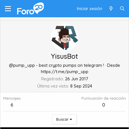
Iniciar sesión
YisusBot
@pump_upp - best crypto pumps on telegram !
·
Desde
https://t.me/pump_upp
Registrado
26 Jun 2017
Última vez visto
8 Sep 2024
Mensajes
Puntuación de reacción
6
0
Buscar