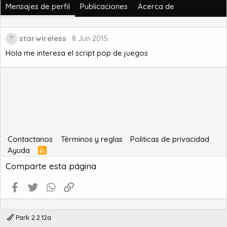
Mensajes de perfil
Publicaciones
Acerca de
starwireless
8 Jun 2015
Hola me interesa el script pop de juegos
Contactanos
Términos y reglas
Politicas de privacidad
Ayuda
R
S
Comparte esta página
S
Facebook
Twitter
WhatsApp
Enlace
Park 2.2.12a