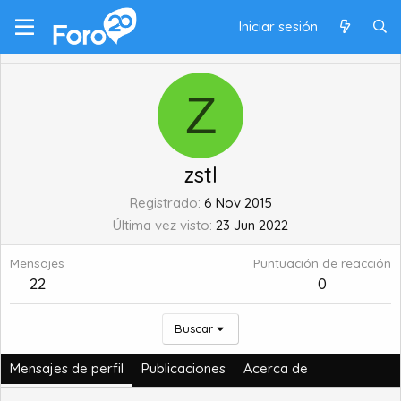
Iniciar sesión
Z
zstl
Registrado
6 Nov 2015
Última vez visto
23 Jun 2022
Mensajes
Puntuación de reacción
22
0
Buscar
Mensajes de perfil
Publicaciones
Acerca de