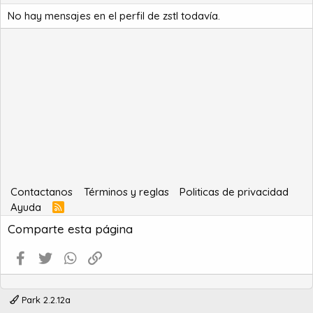
No hay mensajes en el perfil de zstl todavía.
Contactanos
Términos y reglas
Politicas de privacidad
Ayuda
R
S
Comparte esta página
S
Facebook
Twitter
WhatsApp
Enlace
Park 2.2.12a