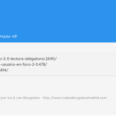
Hazte VIP
-2-0-lectura-obligatorio.2690/
-usuario-en-foro-2-0.478/
6814/
o por Ius & Lex Abogados - http://www.iuslexabogadosmadrid.com