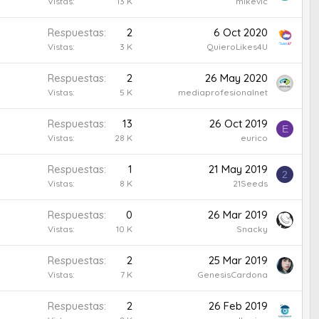
Vistas
13 K
mikevic
Respuestas
2
6 Oct 2020
Vistas
3 K
QuieroLikes4U
Respuestas
2
26 May 2020
Vistas
5 K
mediaprofesionalnet
Respuestas
13
26 Oct 2019
E
Vistas
28 K
eurico
Respuestas
1
21 May 2019
2
Vistas
8 K
21Seeds
Respuestas
0
26 Mar 2019
Vistas
10 K
Snacky
Respuestas
2
25 Mar 2019
Vistas
7 K
GenesisCardona
Respuestas
2
26 Feb 2019