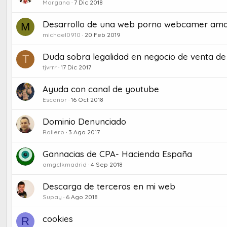
Morgana
7 Dic 2018
Desarrollo de una web porno webcamer ama
M
michael0910
20 Feb 2019
Duda sobra legalidad en negocio de venta de 
T
tjvrrr
17 Dic 2017
Ayuda con canal de youtube
Escanor
16 Oct 2018
Dominio Denunciado
Rollero
3 Ago 2017
Gannacias de CPA- Hacienda España
amgclkmadrid
4 Sep 2018
Descarga de terceros en mi web
Supay
6 Ago 2018
cookies
R