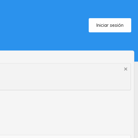
Iniciar sesión