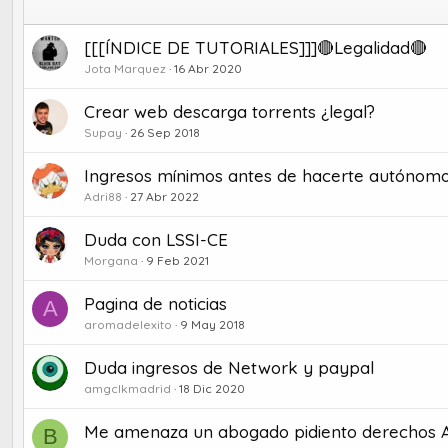
[[[ÍNDICE DE TUTORIALES]]]🔴Legalidad🔴
Jota Marquez
16 Abr 2020
Crear web descarga torrents ¿legal?
Supay
26 Sep 2018
Ingresos mínimos antes de hacerte autónomo
Adri88
27 Abr 2022
Duda con LSSI-CE
Morgana
9 Feb 2021
Pagina de noticias
A
aromadelexito
9 May 2018
Duda ingresos de Network y paypal
amgclkmadrid
18 Dic 2020
Me amenaza un abogado pidiento derechos
B