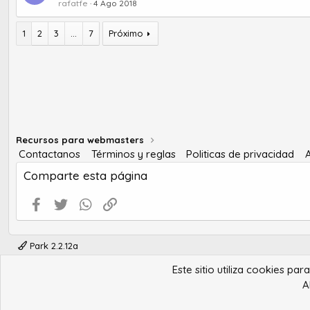
rafatfe
4 Ago 2018
1
2
3
...
7
Próximo
Recursos para webmasters
Contactanos
Términos y reglas
Politicas de privacidad
Comparte esta página
Facebook
Twitter
WhatsApp
Enlace
Park 2.2.12a
Este sitio utiliza cookies pa
A