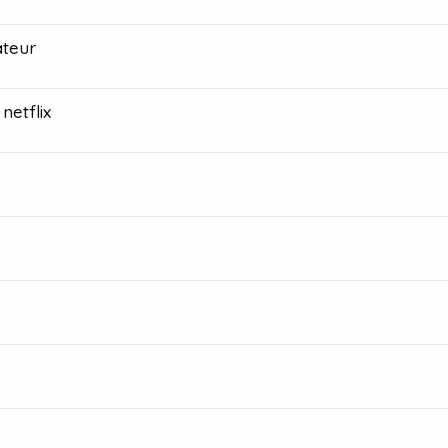
teur
netflix