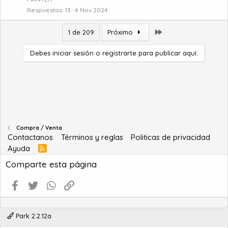
Respuestas
13
4 Nov 2024
Último
1 de 209
Próximo
Debes iniciar sesión o registrarte para publicar aquí.
Compra / Venta
Contactanos
Términos y reglas
Politicas de privacidad
Ayuda
R
S
Comparte esta página
S
Facebook
Twitter
WhatsApp
Enlace
Park 2.2.12a