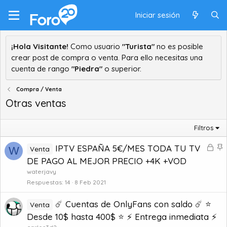
Iniciar sesión
¡Hola Visitante!
Como usuario
"Turista"
no es posible
crear post de compra o venta. Para ello necesitas una
cuenta de rango
"Piedra"
o superior.
Compra / Venta
Otras ventas
Filtros
B
F
IPTV ESPAÑA 5€/MES TODA TU TV
W
Venta
l
i
DE PAGO AL MEJOR PRECIO +4K +VOD
o
j
waterjavy
q
a
Respuestas
14
8 Feb 2021
u
d
e
o
☄️ Cuentas de OnlyFans con saldo ☄️ ⭐
Venta
a
Desde 10$ hasta 400$ ⭐ ⚡ Entrega inmediata ⚡
d