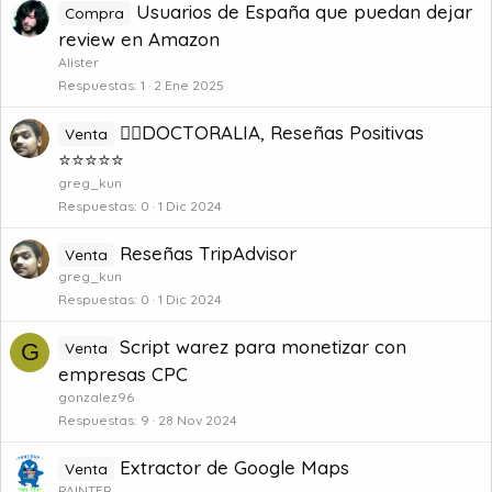
Usuarios de España que puedan dejar
Compra
review en Amazon
Alister
Respuestas
1
2 Ene 2025
👨‍⚕️DOCTORALIA, Reseñas Positivas
Venta
⭐⭐⭐⭐⭐
greg_kun
Respuestas
0
1 Dic 2024
Reseñas TripAdvisor
Venta
greg_kun
Respuestas
0
1 Dic 2024
Script warez para monetizar con
G
Venta
empresas CPC
gonzalez96
Respuestas
9
28 Nov 2024
Extractor de Google Maps
Venta
PAINTER