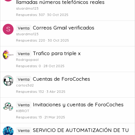
llamadas números telefónicos reales
stuardmo123
Respuestas
307
30 Oct 2025
Correos Gmail verificados
S
Venta
stuardmo123
Respuestas
220
30 Oct 2025
Trafico para triple x
Venta
Rodrigopaol
Respuestas
0
28 Oct 2025
Cuentas de ForoCoches
Venta
carlos3d2
Respuestas
132
3 Abr 2025
Invitaciones y cuentas de ForoCoches
Venta
KIBROT
Respuestas
13
21 Mar 2025
SERVICIO DE AUTOMATIZACIÓN DE TU
Venta