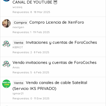
CANAL DE YOUTUBE 🦉
wcasiq
Respuestas
8
18 Mar 2025
Compro Licencia de XenForo
Compra
nextgen
Respuestas
1
19 Feb 2025
Invitaciones y cuentas de ForoCoches
Venta
KIBROT
Respuestas
2
8 Feb 2025
Vendo invitaciones y cuentas de ForoCoches
Anas
Respuestas
5
6 Feb 2025
Vendo canales de cable Satelital
Venta
(Servicio IKS PRIVADO)
igmar21
Respuestas
0
11 Ene 2025