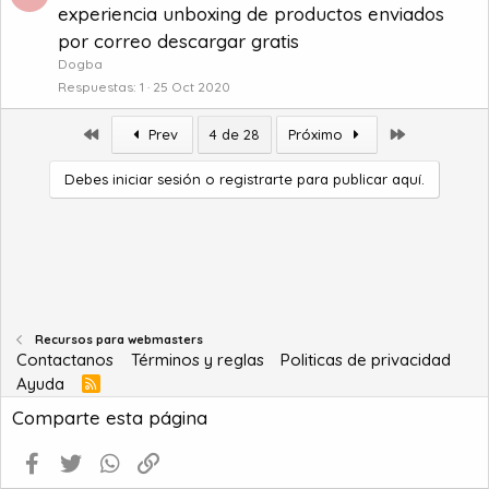
experiencia unboxing de productos enviados
por correo descargar gratis
Dogba
Respuestas
1
25 Oct 2020
Primero
Último
Prev
4 de 28
Próximo
Debes iniciar sesión o registrarte para publicar aquí.
Recursos para webmasters
Contactanos
Términos y reglas
Politicas de privacidad
Ayuda
R
S
Comparte esta página
S
Facebook
Twitter
WhatsApp
Enlace