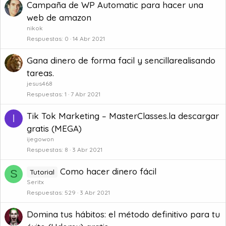
Campaña de WP Automatic para hacer una
web de amazon
nikok
Respuestas
0
14 Abr 2021
Gana dinero de forma facil y sencillarealisando
tareas.
jesus468
Respuestas
1
7 Abr 2021
Tik Tok Marketing – MasterClasses.la descargar
I
gratis (MEGA)
ijegowon
Respuestas
8
3 Abr 2021
Como hacer dinero fácil
S
Tutorial
Seritx
Respuestas
529
3 Abr 2021
Domina tus hábitos: el método definitivo para tu