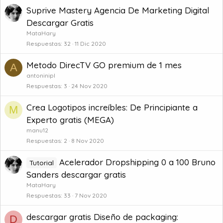
Suprive Mastery Agencia De Marketing Digital
Descargar Gratis
MataHary
Respuestas
32
11 Dic 2020
Metodo DirecTV GO premium de 1 mes
A
antoninipl
Respuestas
3
24 Nov 2020
Crea Logotipos increíbles: De Principiante a
M
Experto gratis (MEGA)
manu12
Respuestas
2
8 Nov 2020
Acelerador Dropshipping 0 a 100 Bruno
Tutorial
Sanders descargar gratis
MataHary
Respuestas
33
7 Nov 2020
descargar gratis Diseño de packaging:
D