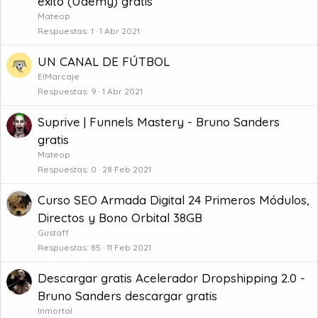
éxito (Udemy) gratis
Mateop
Respuestas
1
1 Abr 2021
UN CANAL DE FÚTBOL
ElMarcaje
Respuestas
9
1 Abr 2021
Suprive | Funnels Mastery - Bruno Sanders
gratis
Mateop
Respuestas
0
28 Feb 2021
Curso SEO Armada Digital 24 Primeros Módulos,
Directos y Bono Orbital 38GB
Gustaff
Respuestas
85
11 Feb 2021
Descargar gratis Acelerador Dropshipping 2.0 -
Bruno Sanders descargar gratis
Inmortal