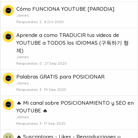
Cómo FUNCIONA YOUTUBE [PARODIA]
James
Respuestas
2
4 Oct 2020
Aprende a como TRADUCIR tus vídeos de
YOUTUBE a TODOS los IDIOMAS (구독하기 형
제)
James
Respuestas
0
27 Sep 2020
Palabras GRATIS para POSICIONAR
James
Respuestas
3
19 Sep 2020
🔥 Mi canal sobre POSICIONAMIENTO y SEO en
YOUTUBE 🔥
James
Respuestas
3
17 Sep 2020
🔥 Suscriptores - Likes - Reproducciones y