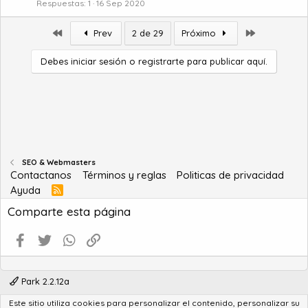
Respuestas
1
16 Sep 2020
Primero
Último
Prev
2 de 29
Próximo
Debes iniciar sesión o registrarte para publicar aquí.
SEO & Webmasters
Contactanos
Términos y reglas
Politicas de privacidad
Ayuda
R
S
Comparte esta página
S
Facebook
Twitter
WhatsApp
Enlace
Park 2.2.12a
Este sitio utiliza cookies para personalizar el contenido, personalizar su
®
Community platform by XenForo
© 2010-2022 XenForo Ltd.