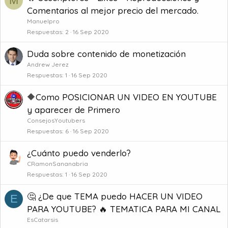
M
Comentarios al mejor precio del mercado.
Manuelpro
Respuestas
2
16 Sep 2020
Duda sobre contenido de monetización
Andrew Jerez
Respuestas
1
16 Sep 2020
🔶️Como POSICIONAR UN VIDEO EN YOUTUBE
y aparecer de Primero
ConsejosYoutubers
Respuestas
6
16 Sep 2020
¿Cuánto puedo venderlo?
CRamonSananabria
Respuestas
1
16 Sep 2020
🤔 ¿De que TEMA puedo HACER UN VIDEO
E
PARA YOUTUBE? 🔥 TEMATICA PARA MI CANAL
EsCatarsis