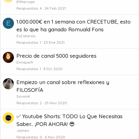
ElMarcaje
Respuestas
4
24 Feb 2021
1.000.000€ en 1 semana con CRECETUBE, esto
E
es lo que ha ganado Romuald Fons
EsCatarsis
Respuestas
1
23 Ene 2021
Precio de canal 5000 seguidores
Enriquefr
Respuestas
1
8 Dic 2020
Empiezo un canal sobre reflexiones y
FILOSOFÍA
SorenK
Respuestas
2
25 Nov 2020
✅ Youtube Shorts: TODO Lo Que Necesitas
Saber... ¡POR AHORA! 😎
James
Respuestas
0
6 Nov 2020