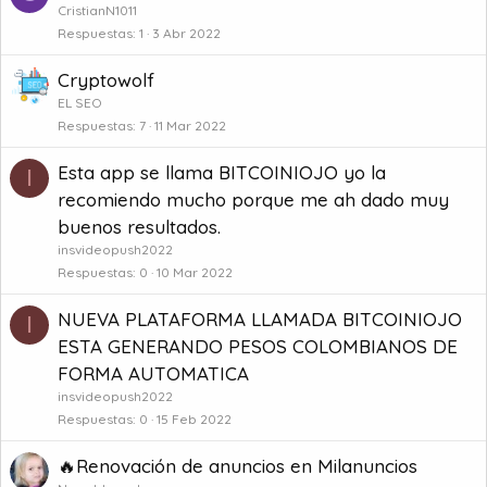
CristianN1011
Respuestas
1
3 Abr 2022
Cryptowolf
EL SEO
Respuestas
7
11 Mar 2022
Esta app se llama BITCOINIOJO yo la
I
recomiendo mucho porque me ah dado muy
buenos resultados.
insvideopush2022
Respuestas
0
10 Mar 2022
NUEVA PLATAFORMA LLAMADA BITCOINIOJO
I
ESTA GENERANDO PESOS COLOMBIANOS DE
FORMA AUTOMATICA
insvideopush2022
Respuestas
0
15 Feb 2022
🔥Renovación de anuncios en Milanuncios