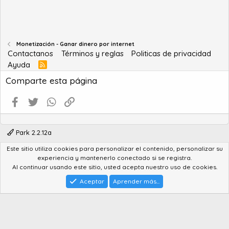
Monetización - Ganar dinero por internet
Contactanos
Términos y reglas
Politicas de privacidad
Ayuda
R
S
Comparte esta página
S
Facebook
Twitter
WhatsApp
Enlace
Park 2.2.12a
Este sitio utiliza cookies para personalizar el contenido, personalizar su
®
Community platform by XenForo
© 2010-2022 XenForo Ltd.
experiencia y mantenerlo conectado si se registra.
Advanced Forum Stats by
AddonFlare - Premium XF2 Addons
Al continuar usando este sitio, usted acepta nuestro uso de cookies.
Feedback System
by
XenCentral.com
Park theme made by
StylesFactory.pl
Aceptar
Aprender más...