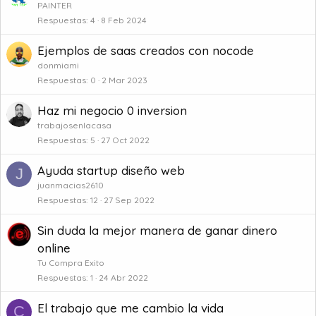
PAINTER
Respuestas
4
8 Feb 2024
Ejemplos de saas creados con nocode
donmiami
Respuestas
0
2 Mar 2023
Haz mi negocio 0 inversion
trabajosenlacasa
Respuestas
5
27 Oct 2022
Ayuda startup diseño web
J
juanmacias2610
Respuestas
12
27 Sep 2022
Sin duda la mejor manera de ganar dinero
online
Tu Compra Exito
Respuestas
1
24 Abr 2022
El trabajo que me cambio la vida
C