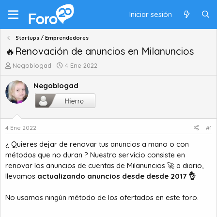
Iniciar sesión
Startups / Emprendedores
🔥Renovación de anuncios en Milanuncios
A
F
Negoblogad
4 Ene 2022
u
e
t
c
Negoblogad
o
h
r
a
d
d
e
e
4 Ene 2022
#1
t
i
e
n
¿ Quieres dejar de renovar tus anuncios a mano o con
m
i
métodos que no duran ? Nuestro servicio consiste en
a
c
renovar los anuncios de cuentas de Milanuncios
🚀
a diario,
i
llevamos
actualizando anuncios desde desde 2017
o
👌
No usamos ningún método de los ofertados en este foro.