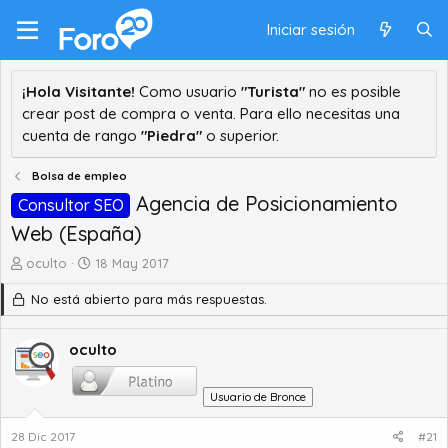
Iniciar sesión
¡Hola Visitante!
Como usuario
"Turista"
no es posible
crear post de compra o venta. Para ello necesitas una
cuenta de rango
"Piedra"
o superior.
Bolsa de empleo
Agencia de Posicionamiento
Consultor SEO
Web (España)
A
F
oculto
18 May 2017
u
e
No está abierto para más respuestas.
t
c
o
h
r
a
oculto
d
d
e
e
t
i
Usuario de Bronce
e
n
m
i
28 Dic 2017
#21