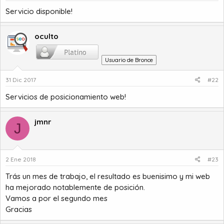
a
c
Servicio disponible!
i
o
oculto
Usuario de Bronce
31 Dic 2017
#22
Servicios de posicionamiento web!
jmnr
J
2 Ene 2018
#23
Trás un mes de trabajo, el resultado es buenisimo y mi web
ha mejorado notablemente de posición.
Vamos a por el segundo mes
Gracias