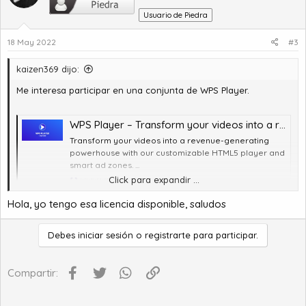
Usuario de Piedra
18 May 2022
#3
kaizen369 dijo:
Me interesa participar en una conjunta de WPS Player.
WPS Player – Transform your videos into a revenue-generating powerhouse with our customizable HTML5 player and smart ad zones | WP-Script
Transform your videos into a revenue-generating
powerhouse with our customizable HTML5 player and
smart ad zones. ...
Click para expandir ...
www.wp-script.com
Hola, yo tengo esa licencia disponible, saludos
Debes iniciar sesión o registrarte para participar.
Facebook
Twitter
WhatsApp
Enlace
Compartir: