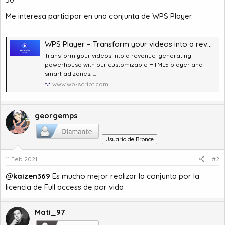
a
c
i
Me interesa participar en una conjunta de WPS Player.
o
WPS Player – Transform your videos into a revenue-generating powerhouse with our customizable HTML5 player and smart ad zones | WP-Script
Transform your videos into a revenue-generating
powerhouse with our customizable HTML5 player and
smart ad zones. ...
www.wp-script.com
georgemps
Usuario de Bronce
11 Feb 2021
#2
@
kaizen369
Es mucho mejor realizar la conjunta por la
licencia de Full access de por vida
Mati_97