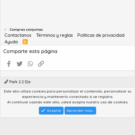
Compras conjuntas
Contactanos
Términos y reglas
Politicas de privacidad
Ayuda
R
S
Comparte esta página
S
Facebook
Twitter
WhatsApp
Enlace
Park 2.2.12a
Este sitio utiliza cookies para personalizar el contenido, personalizar su
®
Community platform by XenForo
© 2010-2022 XenForo Ltd.
experiencia y mantenerlo conectado si se registra.
Advanced Forum Stats by
AddonFlare - Premium XF2 Addons
Al continuar usando este sitio, usted acepta nuestro uso de cookies.
Feedback System
by
XenCentral.com
Park theme made by
StylesFactory.pl
Aceptar
Aprender más...