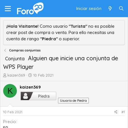
Iniciar sesión
¡Hola Visitante!
Como usuario
"Turista"
no es posible
crear post de compra o venta. Para ello necesitas una
cuenta de rango
"Piedra"
o superior.
Compras conjuntas
Alguien que inicie una conjunta de
Conjunta
WPS Player
A
F
kaizen369
10 Feb 2021
u
e
t
c
kaizen369
K
o
h
r
a
Usuario de Piedra
d
d
e
e
10 Feb 2021
#1
t
i
e
n
Precio
m
i
50