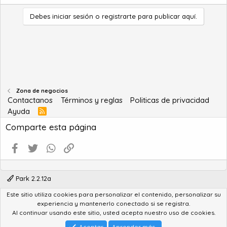
Debes iniciar sesión o registrarte para publicar aquí.
Zona de negocios
Contactanos
Términos y reglas
Politicas de privacidad
Ayuda
R
S
Comparte esta página
S
Facebook
Twitter
WhatsApp
Enlace
Park 2.2.12a
Este sitio utiliza cookies para personalizar el contenido, personalizar su
®
Community platform by XenForo
© 2010-2022 XenForo Ltd.
experiencia y mantenerlo conectado si se registra.
Advanced Forum Stats by
AddonFlare - Premium XF2 Addons
Al continuar usando este sitio, usted acepta nuestro uso de cookies.
Feedback System
by
XenCentral.com
Park theme made by
StylesFactory.pl
Aceptar
Aprender más...