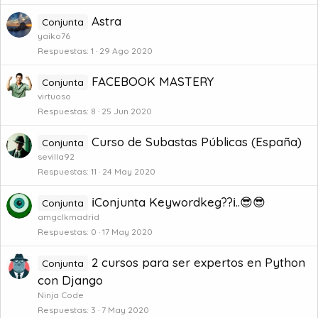
Astra
Conjunta
yaiko76
Respuestas
1
29 Ago 2020
FACEBOOK MASTERY
Conjunta
virtuoso
Respuestas
8
25 Jun 2020
Curso de Subastas Públicas (España)
Conjunta
sevilla92
Respuestas
11
24 May 2020
ℹConjunta Keywordkeg??ℹ..😎😎
Conjunta
amgclkmadrid
Respuestas
0
17 May 2020
2 cursos para ser expertos en Python
Conjunta
con Django
Ninja Code
Respuestas
3
7 May 2020