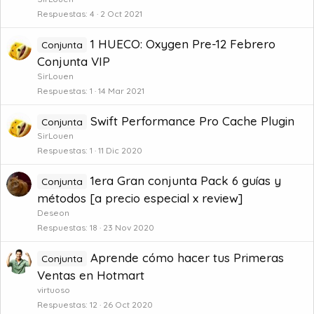
Respuestas
4
2 Oct 2021
1 HUECO: Oxygen Pre-12 Febrero
Conjunta
Conjunta VIP
SirLouen
Respuestas
1
14 Mar 2021
Swift Performance Pro Cache Plugin
Conjunta
SirLouen
Respuestas
1
11 Dic 2020
1era Gran conjunta Pack 6 guías y
Conjunta
métodos [a precio especial x review]
Deseon
Respuestas
18
23 Nov 2020
Aprende cómo hacer tus Primeras
Conjunta
Ventas en Hotmart
virtuoso
Respuestas
12
26 Oct 2020