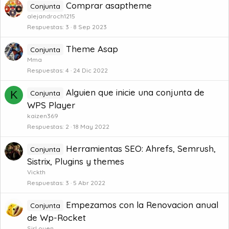
Comprar asaptheme
Conjunta
alejandroch1215
Respuestas
3
8 Sep 2023
Theme Asap
Conjunta
Mma
Respuestas
4
24 Dic 2022
Alguien que inicie una conjunta de
K
Conjunta
WPS Player
kaizen369
Respuestas
2
18 May 2022
Herramientas SEO: Ahrefs, Semrush,
Conjunta
Sistrix, Plugins y themes
Vickth
Respuestas
3
5 Abr 2022
Empezamos con la Renovacion anual
Conjunta
de Wp-Rocket
SirLouen