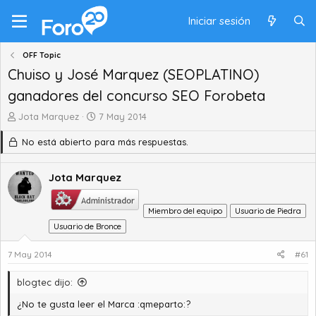
Iniciar sesión
OFF Topic
Chuiso y José Marquez (SEOPLATINO)
ganadores del concurso SEO Forobeta
A
F
Jota Marquez
7 May 2014
u
e
No está abierto para más respuestas.
t
c
o
h
r
a
Jota Marquez
d
d
e
e
t
i
Miembro del equipo
Usuario de Piedra
e
n
Usuario de Bronce
m
i
a
c
7 May 2014
#61
i
o
blogtec dijo:
¿No te gusta leer el Marca :qmeparto:?