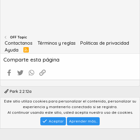
OFF Topic
Contactanos
Términos y reglas
Politicas de privacidad
Ayuda
R
S
Comparte esta página
S
Facebook
Twitter
WhatsApp
Enlace
Park 2.2.12a
Este sitio utiliza cookies para personalizar el contenido, personalizar su
®
Community platform by XenForo
© 2010-2022 XenForo Ltd.
experiencia y mantenerlo conectado si se registra.
Advanced Forum Stats by
AddonFlare - Premium XF2 Addons
Al continuar usando este sitio, usted acepta nuestro uso de cookies.
Feedback System
by
XenCentral.com
Park theme made by
StylesFactory.pl
Aceptar
Aprender más...