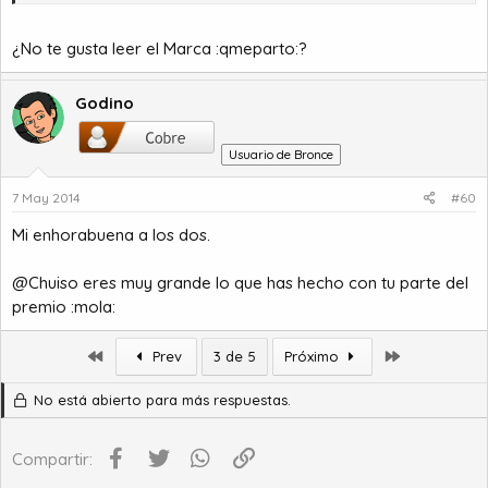
¿No te gusta leer el Marca :qmeparto:?
Godino
Usuario de Bronce
7 May 2014
#60
Mi enhorabuena a los dos.
@Chuiso eres muy grande lo que has hecho con tu parte del
premio :mola:
Primero
Último
Prev
3 de 5
Próximo
No está abierto para más respuestas.
Facebook
Twitter
WhatsApp
Enlace
Compartir: