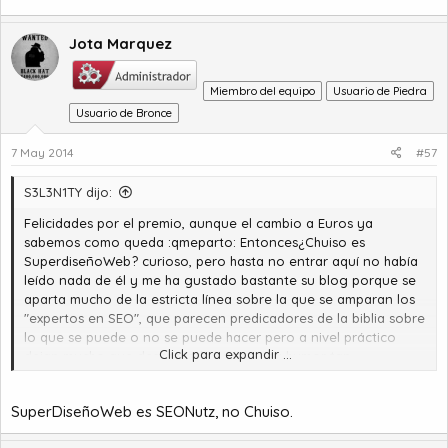
Jota Marquez
Miembro del equipo
Usuario de Piedra
Usuario de Bronce
7 May 2014
#57
S3L3N1TY dijo:
Felicidades por el premio, aunque el cambio a Euros ya
sabemos como queda :qmeparto: Entonces¿Chuiso es
SuperdiseñoWeb? curioso, pero hasta no entrar aquí no había
leído nada de él y me ha gustado bastante su blog porque se
aparta mucho de la estricta línea sobre la que se amparan los
"expertos en SEO", que parecen predicadores de la biblia sobre
lo que se puede o no se puede hacer pero a nivel práctico
Click para expandir ...
dejan mucho que desear, además con su humor tan
característico y las viñetas tipo cómic que pone se hace
bastante asimilable lo que de otra forma serían tochos
SuperDiseñoWeb es SEONutz, no Chuiso.
infumables.