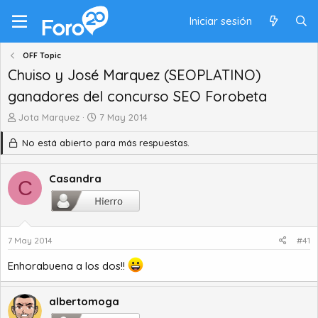
Iniciar sesión
OFF Topic
Chuiso y José Marquez (SEOPLATINO)
ganadores del concurso SEO Forobeta
A
F
Jota Marquez
7 May 2014
u
e
No está abierto para más respuestas.
t
c
o
h
r
a
Casandra
C
d
d
e
e
t
i
e
n
m
i
7 May 2014
#41
a
c
Enhorabuena a los dos!!
i
o
albertomoga