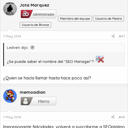
Jota Marquez
Miembro del equipo
Usuario de Piedra
Usuario de Bronce
7 May 2014
#47
Ledven dijo:
¿Se puede saber el nombre del "SEO Manager"?
¿Quien se hacía llamar hasta hace poco así?
memoadian
7 May 2014
#48
Impresionante felicidades, volveré a suscribirme a SEOplatino