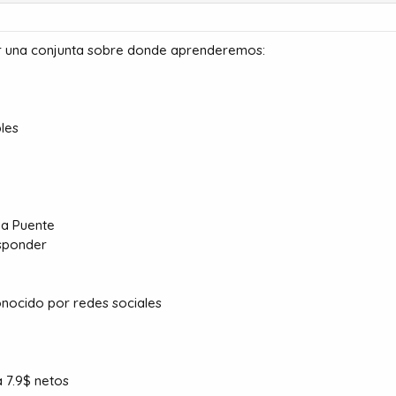
er una conjunta sobre donde aprenderemos:
es​
a Puente​
sponder​
conocido por redes sociales
a 7.9$ netos