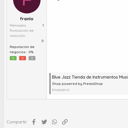
franlo
Mensajes
1
Puntuación de
reacción
0
Reputación de
negocios -
0%
0
0
0
Blue Jazz Tienda de Instrumentos Musi
Shop powered by PrestaShop
bluejazz.cl
Facebook
Twitter
WhatsApp
Enlace
Compartir: