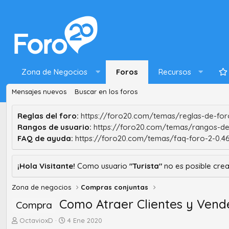
Zona de Negocios
Foros
Recursos
Mensajes nuevos
Buscar en los foros
Reglas del foro:
https://foro20.com/temas/reglas-de-foro
Rangos de usuario:
https://foro20.com/temas/rangos-de
FAQ de ayuda:
https://foro20.com/temas/faq-foro-2-0.4
¡Hola Visitante!
Como usuario
"Turista"
no es posible crea
Zona de negocios
Compras conjuntas
Como Atraer Clientes y Vend
Compra
A
F
OctavioxD
4 Ene 2020