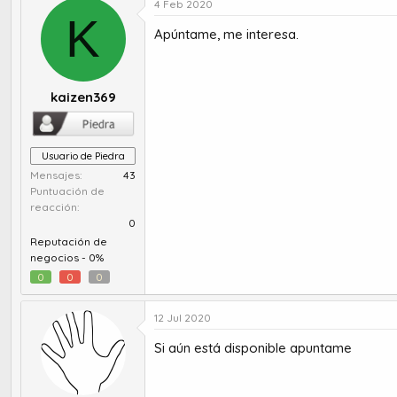
4 Feb 2020
K
Apúntame, me interesa.
kaizen369
Usuario de Piedra
Mensajes
43
Puntuación de
reacción
0
Reputación de
negocios -
0%
0
0
0
12 Jul 2020
Si aún está disponible apuntame