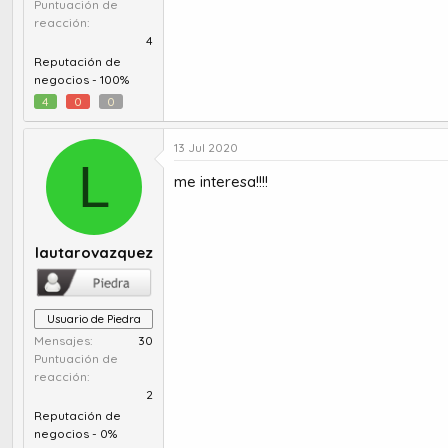
Puntuación de
reacción
4
Reputación de
negocios -
100%
4
0
0
13 Jul 2020
L
me interesa!!!!
lautarovazquez
Usuario de Piedra
Mensajes
30
Puntuación de
reacción
2
Reputación de
negocios -
0%