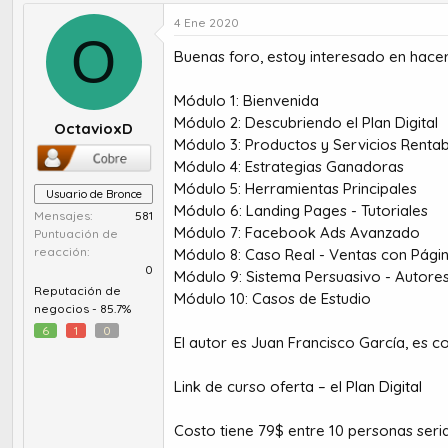
u
e
t
c
4 Ene 2020
O
o
h
Buenas foro, estoy interesado en hac
r
a
d
d
e
e
Módulo 1: Bienvenida​
t
i
Módulo 2: Descubriendo el Plan Digital​
OctavioxD
e
n
Módulo 3: Productos y Servicios Rentabl
m
i
Módulo 4: Estrategias Ganadoras​
a
c
Módulo 5: Herramientas Principales​
i
Usuario de Bronce
Módulo 6: Landing Pages - Tutoriales​
o
Mensajes
581
Módulo 7: Facebook Ads Avanzado​
Puntuación de
reacción
Módulo 8: Caso Real - Ventas con Págin
0
Módulo 9: Sistema Persuasivo - Autore
Reputación de
Módulo 10: Casos de Estudio​
negocios -
85.7%
6
1
0
El autor es Juan Francisco García, es 
Link de curso
oferta – el Plan Digital
Costo tiene 79$ entre 10 personas seri