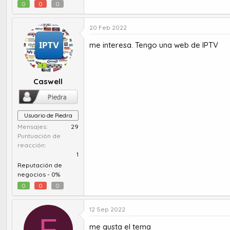
0
0
0
20 Feb 2022
me interesa. Tengo una web de IPTV
Caswell
Usuario de Piedra
Mensajes
29
Puntuación de
reacción
1
Reputación de
negocios -
0%
0
0
0
12 Sep 2022
F
me gusta el tema