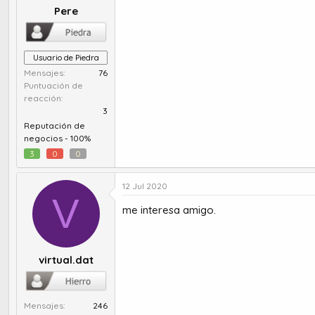
Pere
Usuario de Piedra
Mensajes
76
Puntuación de
reacción
3
Reputación de
negocios -
100%
3
0
0
12 Jul 2020
V
me interesa amigo.
virtual.dat
Mensajes
246