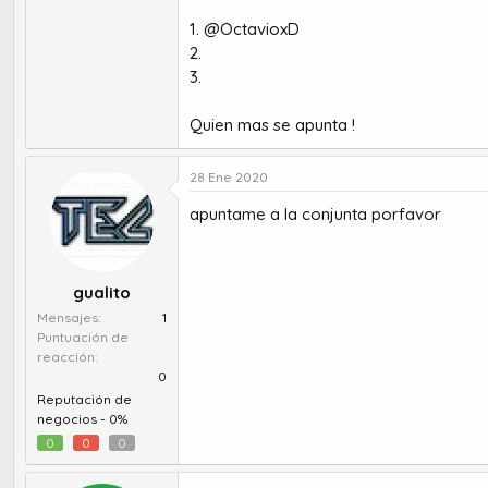
1. @OctavioxD
2.
3.
Quien mas se apunta !
28 Ene 2020
apuntame a la conjunta porfavor
gualito
Mensajes
1
Puntuación de
reacción
0
Reputación de
negocios -
0%
0
0
0