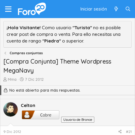
Iniciar sesión
¡Hola Visitante!
Como usuario
"Turista"
no es posible
crear post de compra o venta. Para ello necesitas una
cuenta de rango
"Piedra"
o superior.
Compras conjuntas
[Compra Conjunta] Theme Wordpress
MegaNavy
A
F
Mma
7 Dic 2012
u
e
No está abierto para más respuestas.
t
c
o
h
r
a
Celton
d
d
e
e
t
i
Usuario de Bronce
e
n
m
i
9 Dic 2012
#21