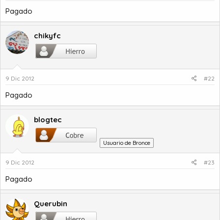
a
c
Pagado
i
o
chikyfc
9 Dic 2012
#22
Pagado
blogtec
Usuario de Bronce
9 Dic 2012
#23
Pagado
Querubin