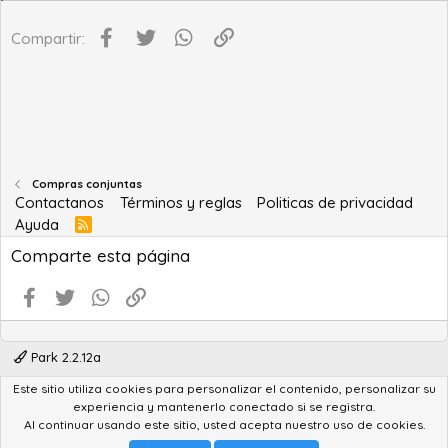
Facebook
Twitter
WhatsApp
Enlace
Compartir:
Compras conjuntas
Contactanos
Términos y reglas
Politicas de privacidad
Ayuda
R
S
Comparte esta página
S
Facebook
Twitter
WhatsApp
Enlace
Park 2.2.12a
Este sitio utiliza cookies para personalizar el contenido, personalizar su
®
Community platform by XenForo
© 2010-2022 XenForo Ltd.
experiencia y mantenerlo conectado si se registra.
Advanced Forum Stats by
AddonFlare - Premium XF2 Addons
Al continuar usando este sitio, usted acepta nuestro uso de cookies.
Feedback System
by
XenCentral.com
Park theme made by
StylesFactory.pl