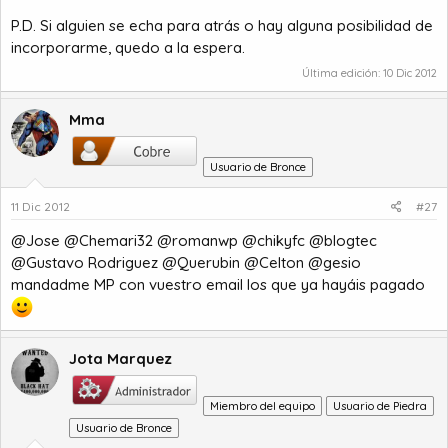
P.D. Si alguien se echa para atrás o hay alguna posibilidad de
incorporarme, quedo a la espera.
Última edición:
10 Dic 2012
Mma
Usuario de Bronce
11 Dic 2012
#27
@Jose @Chemari32 @romanwp @chikyfc @blogtec
@Gustavo Rodriguez @Querubin @Celton @gesio
mandadme MP con vuestro email los que ya hayáis pagado
Jota Marquez
Miembro del equipo
Usuario de Piedra
Usuario de Bronce