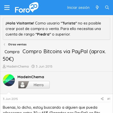
Iniciar sesión
¡Hola Visitante!
Como usuario
"Turista"
no es posible
crear post de compra o venta. Para ello necesitas una
cuenta de rango
"Piedra"
o superior.
Otras ventas
Compro Bitcoins via PayPal (aprox.
Compra
50€)
A
F
MadeInChema
3 Jun 2015
u
e
t
c
MadeInChema
o
h
r
a
d
d
e
e
3 Jun 2015
#1
t
i
e
n
Buenas, lo dicho, estoy buscando a alguien que pueda
m
i
ofrecerme entre 30 y 65
$
(Pagados por PayPal) en Btc,