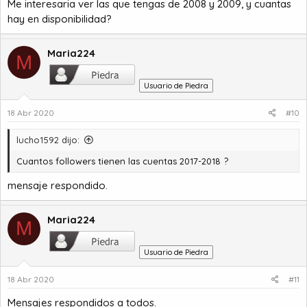
Me interesaria ver las que tengas de 2008 y 2009, y cuantas
:
hay en disponibilidad?
Maria224
M
Usuario de Piedra
18 Abr 2020
#10
lucho1592 dijo:
Cuantos followers tienen las cuentas 2017-2018 ?
mensaje respondido.
Maria224
M
Usuario de Piedra
18 Abr 2020
#11
Mensajes respondidos a todos.