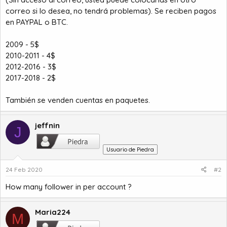
a
c
correo si lo desea, no tendrá problemas). Se reciben pagos
i
en PAYPAL o BTC.
o
2009 - 5$
2010-2011 - 4$
2012-2016 - 3$
2017-2018 - 2$
También se venden cuentas en paquetes.
jeffnin
J
Usuario de Piedra
24 Feb 2020
#2
How many follower in per account ?
Maria224
M