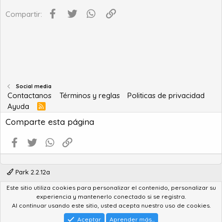
Facebook
Twitter
WhatsApp
Enlace
Compartir:
Social media
Contactanos
Términos y reglas
Politicas de privacidad
Ayuda
R
S
Comparte esta página
S
Facebook
Twitter
WhatsApp
Enlace
Park 2.2.12a
Este sitio utiliza cookies para personalizar el contenido, personalizar su
®
Community platform by XenForo
© 2010-2022 XenForo Ltd.
experiencia y mantenerlo conectado si se registra.
Advanced Forum Stats by
AddonFlare - Premium XF2 Addons
Al continuar usando este sitio, usted acepta nuestro uso de cookies.
Feedback System
by
XenCentral.com
Park theme made by
StylesFactory.pl
Aceptar
Aprender más...