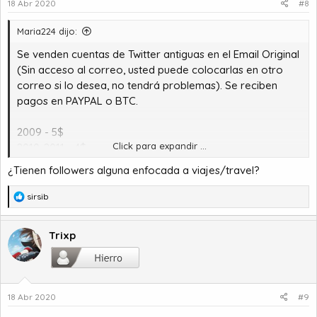
18 Abr 2020
#8
Maria224 dijo:
Se venden cuentas de Twitter antiguas en el Email Original
(Sin acceso al correo, usted puede colocarlas en otro
correo si lo desea, no tendrá problemas). Se reciben
pagos en PAYPAL o BTC.
2009 - 5$
Click para expandir ...
2010-2011 - 4$
2012-2016 - 3$
¿Tienen followers alguna enfocada a viajes/travel?
2017-2018 - 2$
R
sirsib
También se venden cuentas en paquetes.
e
a
c
Trixp
c
i
o
n
18 Abr 2020
#9
e
s