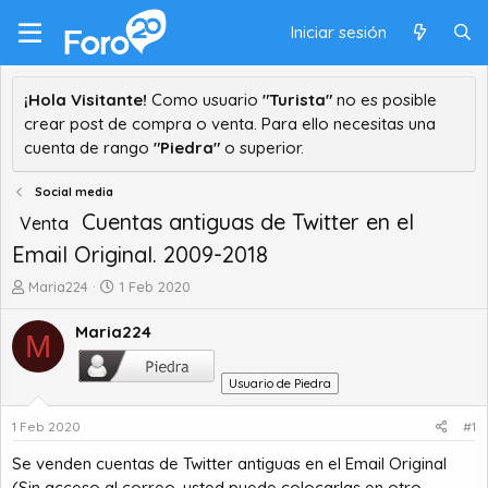
Iniciar sesión
¡Hola Visitante!
Como usuario
"Turista"
no es posible
crear post de compra o venta. Para ello necesitas una
cuenta de rango
"Piedra"
o superior.
Social media
Cuentas antiguas de Twitter en el
Venta
Email Original. 2009-2018
A
F
Maria224
1 Feb 2020
u
e
t
c
Maria224
M
o
h
r
a
Usuario de Piedra
d
d
e
e
1 Feb 2020
#1
t
i
e
n
Se venden cuentas de Twitter antiguas en el Email Original
m
i
(Sin acceso al correo, usted puede colocarlas en otro