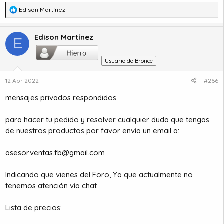
R
Edison Martínez
e
a
c
Edison Martínez
E
c
i
Usuario de Bronce
o
n
12 Abr 2022
#266
e
s
mensajes privados respondidos
:
para hacer tu pedido y resolver cualquier duda que tengas
de nuestros productos por favor envía un email a:
asesor.ventas.fb@gmail.com
Indicando que vienes del Foro, Ya que actualmente no
tenemos atención vía chat
Lista de precios: