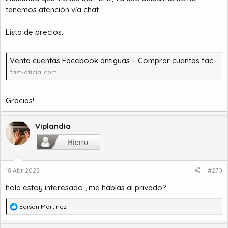
tenemos atención vía chat
Lista de precios:
Venta cuentas Facebook antiguas – Comprar cuentas facebook – comprar cuentas facebook – comprar cuentas gmail
fast-oficial.com
Gracias!
Viplandia
18 Abr 2022
#270
hola estoy interesado , me hablas al privado?
R
Edison Martínez
e
a