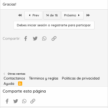
Gracias!
Primero
Último
Prev
14 de 18
Próximo
Debes iniciar sesión o registrarte para participar.
Facebook
Twitter
WhatsApp
Enlace
Compartir:
Otras ventas
Contactanos
Términos y reglas
Politicas de privacidad
Ayuda
R
S
Comparte esta página
S
Facebook
Twitter
WhatsApp
Enlace