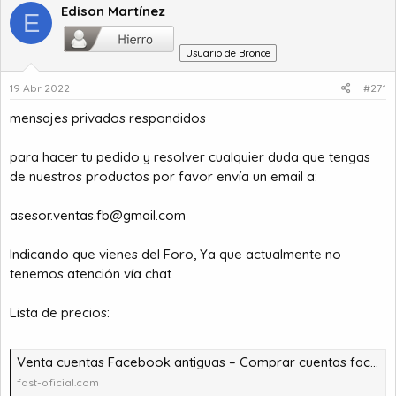
c
Edison Martínez
E
c
i
Usuario de Bronce
o
n
19 Abr 2022
#271
e
s
mensajes privados respondidos
:
para hacer tu pedido y resolver cualquier duda que tengas
de nuestros productos por favor envía un email a:
asesor.ventas.fb@gmail.com
Indicando que vienes del Foro, Ya que actualmente no
tenemos atención vía chat
Lista de precios:
Venta cuentas Facebook antiguas – Comprar cuentas facebook – comprar cuentas facebook – comprar cuentas gmail
fast-oficial.com