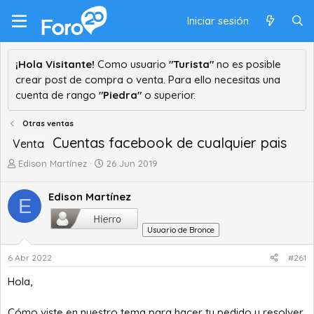
Iniciar sesión
¡Hola Visitante!
Como usuario
"Turista"
no es posible
crear post de compra o venta. Para ello necesitas una
cuenta de rango
"Piedra"
o superior.
Otras ventas
Cuentas facebook de cualquier pais
Venta
A
F
Edison Martínez
26 Jun 2019
u
e
t
c
Edison Martínez
E
o
h
r
a
d
d
Usuario de Bronce
e
e
t
i
6 Abr 2022
#261
e
n
Hola,
m
i
a
c
i
Cómo viste en nuestro tema para hacer tu pedido y resolver