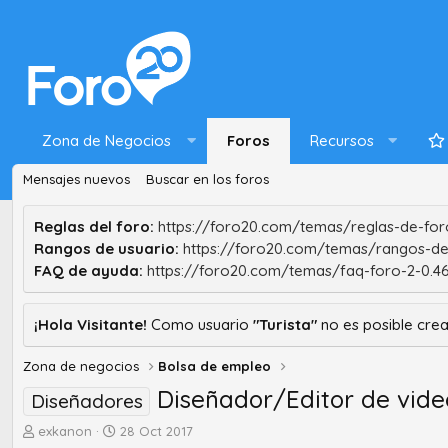
Zona de Negocios
Foros
Recursos
Mensajes nuevos
Buscar en los foros
Reglas del foro:
https://foro20.com/temas/reglas-de-foro
Rangos de usuario:
https://foro20.com/temas/rangos-de
FAQ de ayuda:
https://foro20.com/temas/faq-foro-2-0.4
¡Hola Visitante!
Como usuario
"Turista"
no es posible crea
Zona de negocios
Bolsa de empleo
Diseñador/Editor de vide
Diseñadores
A
F
exkanon
28 Oct 2017