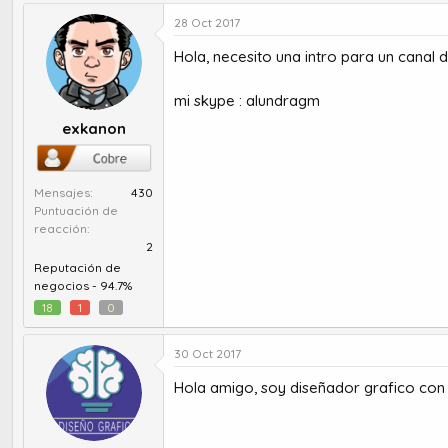
u
e
t
c
28 Oct 2017
o
h
Hola, necesito una intro para un canal d
r
a
d
d
e
e
mi skype : alundragm
t
i
exkanon
e
n
m
i
a
c
i
Mensajes
430
o
Puntuación de
reacción
2
Reputación de
negocios -
94.7%
18
1
0
30 Oct 2017
Hola amigo, soy diseñador grafico con 