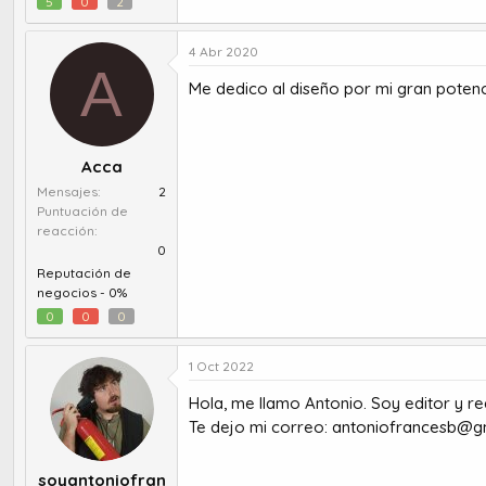
5
0
2
4 Abr 2020
A
Me dedico al diseño por mi gran potenci
Acca
Mensajes
2
Puntuación de
reacción
0
Reputación de
negocios -
0%
0
0
0
1 Oct 2022
Hola, me llamo Antonio. Soy editor y r
Te dejo mi correo:
antoniofrancesb@gm
soyantoniofran