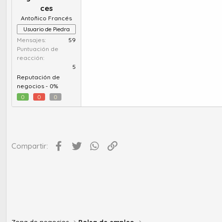
ces
Antoñico Francés
Usuario de Piedra
Mensajes
59
Puntuación de
reacción
5
Reputación de
negocios -
0%
0
0
0
Facebook
Twitter
WhatsApp
Enlace
Compartir: