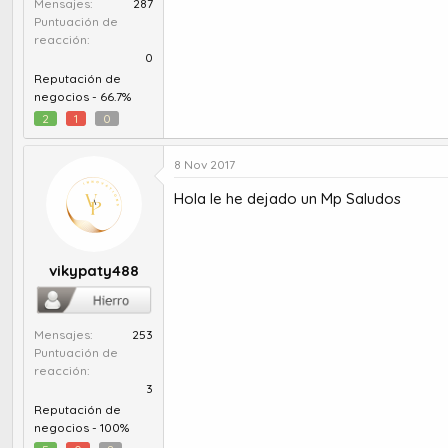
Mensajes
287
Puntuación de
reacción
0
Reputación de
negocios -
66.7%
2
1
0
8 Nov 2017
Hola le he dejado un Mp Saludos
vikypaty488
Mensajes
253
Puntuación de
reacción
3
Reputación de
negocios -
100%