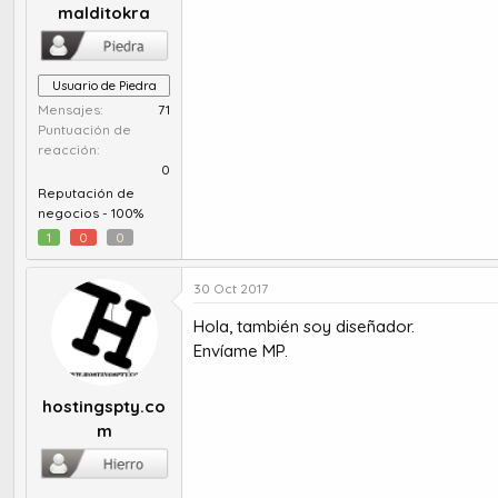
malditokra
Usuario de Piedra
Mensajes
71
Puntuación de
reacción
0
Reputación de
negocios -
100%
1
0
0
30 Oct 2017
Hola, también soy diseñador.
Envíame MP.
hostingspty.co
m