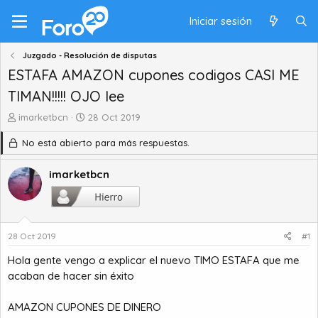
Iniciar sesión
Juzgado - Resolución de disputas
ESTAFA AMAZON cupones codigos CASI ME
TIMAN!!!!! OJO lee
A
F
imarketbcn
28 Oct 2019
u
e
No está abierto para más respuestas.
t
c
o
h
r
a
imarketbcn
d
d
e
e
t
i
e
n
28 Oct 2019
#1
m
i
a
c
Hola gente vengo a explicar el nuevo TIMO ESTAFA que me
i
acaban de hacer sin éxito
o
AMAZON CUPONES DE DINERO