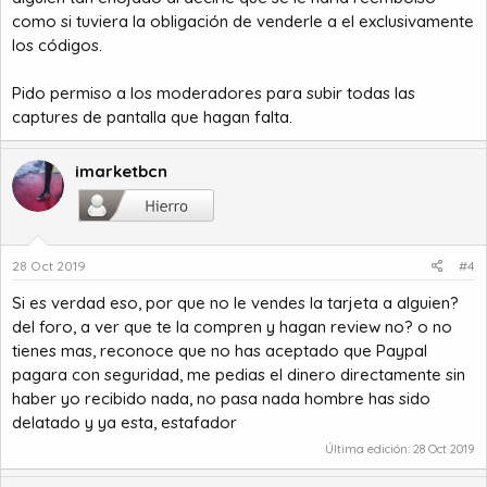
cupón, únicamente hazte otra cuenta y vuelve a sacarle el
como si tuviera la obligación de venderle a el exclusivamente
primer código que el comprar 100% real, así el KARMA acabara
los códigos.
pagando por las estafas que ha estado haciendo
Pido permiso a los moderadores para subir todas las
La persona que me ha intentado estafar se llama J M G
captures de pantalla que hagan falta.
por favor contacta conmigo en privado y dime si lo conoces
para poder ayudar a la gente que haya intentado estafar
antes
imarketbcn
GRACIAS
28 Oct 2019
#4
Si es verdad eso, por que no le vendes la tarjeta a alguien?
del foro, a ver que te la compren y hagan review no? o no
tienes mas, reconoce que no has aceptado que Paypal
pagara con seguridad, me pedias el dinero directamente sin
haber yo recibido nada, no pasa nada hombre has sido
delatado y ya esta, estafador
Última edición:
28 Oct 2019