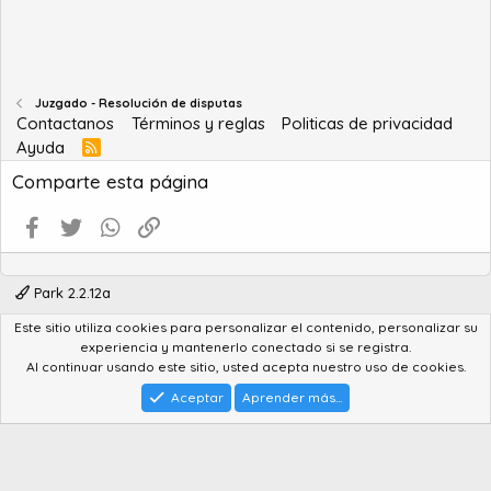
s
:
Juzgado - Resolución de disputas
Contactanos
Términos y reglas
Politicas de privacidad
Ayuda
R
S
Comparte esta página
S
Facebook
Twitter
WhatsApp
Enlace
Park 2.2.12a
Este sitio utiliza cookies para personalizar el contenido, personalizar su
®
Community platform by XenForo
© 2010-2022 XenForo Ltd.
experiencia y mantenerlo conectado si se registra.
Advanced Forum Stats by
AddonFlare - Premium XF2 Addons
Al continuar usando este sitio, usted acepta nuestro uso de cookies.
Feedback System
by
XenCentral.com
Park theme made by
StylesFactory.pl
Aceptar
Aprender más...