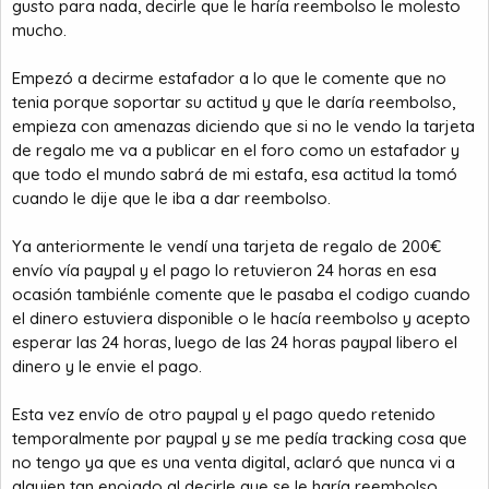
confiaba en el, le dije de hacer el pago por Paypal como la
gusto para nada, decirle que le haría reembolso le molesto
primera vez y el aceptó, a pesar de todo
mucho.
Cuando le hago el pago de los 240euros por el código de
Empezó a decirme estafador a lo que le comente que no
480e de Amazon, me dice que tengo que liberar el dinero, y se
tenia porque soportar su actitud y que le daría reembolso,
hace el tonto como si fuera la primera vez que recibe un pago
empieza con amenazas diciendo que si no le vendo la tarjeta
de Paypal, le dije amigo, te estoy haciendo el pago como la
de regalo me va a publicar en el foro como un estafador y
primera vez, porque ahora tengo que liberar el pago? sin tener
el código? pues entonces me dijo que no aceptaba que la
que todo el mundo sabrá de mi estafa, esa actitud la tomó
segunda vez me fuera a enviar el cupón sin haber tenido el
cuando le dije que le iba a dar reembolso.
dinero, cosa que si hizo la primera vez para que cogiera
confianza, intento ponerme excusas
Ya anteriormente le vendí una tarjeta de regalo de 200€
envío vía paypal y el pago lo retuvieron 24 horas en esa
Al final visto que no le pagaba sin tener el código, decidió
ocasión tambiénle comente que le pasaba el codigo cuando
devolverme el dinero de Paypal
el dinero estuviera disponible o le hacía reembolso y acepto
CUIDADO
esperar las 24 horas, luego de las 24 horas paypal libero el
VIGILA que no te hagan esa estafa o parecida, tener mucho
dinero y le envie el pago.
cuidado
Esta vez envío de otro paypal y el pago quedo retenido
KARMA
temporalmente por paypal y se me pedía tracking cosa que
si veis que alguien os hace eso, hacerle lo mismo, aprovechar
el primer Código que os ofrezcan de baja cantidad y
no tengo ya que es una venta digital, aclaró que nunca vi a
comprarlo Únicamente POR PAYPAL y no comprarle el segundo
alguien tan enojado al decirle que se le haría reembolso