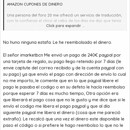
AMAZON CUPONES DE DINERO
Una persona del foro 20 me ofreció un servicio de traducción,
con la confianza el chico al cabo de los días me dijo que tenia
Click para expandir ...
un cliente en Madrid que le pagaba con cupones de dinero en
AMAZON, que tenia un cupón de 200e y que necesitaba el
dinero y que me lo ofrecía por 120e mediante pago seguro en
No huno ninguna estafa. Le he reembolsado el dinero.
PayPal
hasta ahí todo perfecto hice el pago y el me envió el cupón de
El señor
imarketbcn
Me envió un pago de 240€ paypal por
200euros pagando únicamente 120euros
una tarjeta de regalo, su pago llego retenido por 7 dias (le
envie captute del correo recibido y de la cuenta paypal con
Aquí viene la estafa, una vez confiado de que el código
su pago) ya que envío el pago con dirección de envío lo cual
funciona, al cabo de pocos días me ofrece dos cupones de
no me importo, le comente que en lo que paypal libere el
400 y 480 euros a la mitad de precio, por 200 y 240 euros
pago le pasaba el codigo o en su defeto le hacía reembolso
El chico ponía excusas como que PayPal no le gustaba y que
porque esperar 7 días es mucho tiempo, Otra opción era
en UPHOLD era igual de seguro que PayPal , cosa que es
que liberará el pago cosa que no le gusto y me dice que si le
mentira porque hable con un operador de UPHOLD y me dijo
envío el codigo me libera el pago paypal y que al día
que no aseguraban pagos, que si envías el dinero y es una
siguiente paypal me libera el dinero (cosa que me pareció
estafa ellos no e hacen responsables
extraño). Le recalcó que una vez el dinero este disponible le
paso el código o si prefiere le hago reembolso lo que no le
Me pareció raro que me engañara con eso, pero aun así