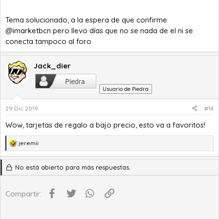
Tema solucionado, a la espera de que confirme
@imarketbcn
pero llevo días que no se nada de el ni se
conecta tampoco al foro
Jack_dier
Usuario de Piedra
29 Dic 2019
#14
Wow, tarjetas de regalo a bajo precio, esto va a favoritos!
R
jeremii
e
a
No está abierto para más respuestas.
c
c
i
Facebook
Twitter
WhatsApp
Enlace
Compartir:
o
n
e