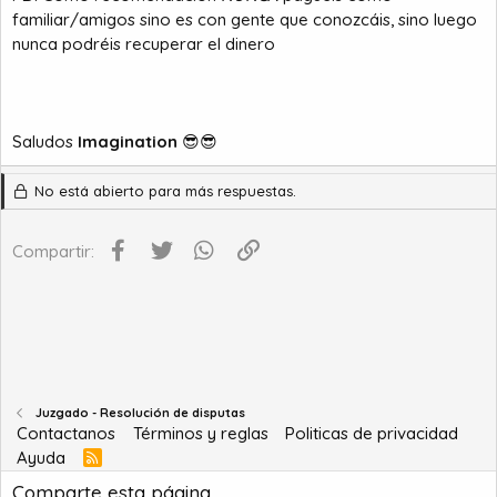
familiar/amigos sino es con gente que conozcáis, sino luego
nunca podréis recuperar el dinero
Saludos
Imagination
😎😎
No está abierto para más respuestas.
Facebook
Twitter
WhatsApp
Enlace
Compartir:
Juzgado - Resolución de disputas
Contactanos
Términos y reglas
Politicas de privacidad
Ayuda
R
S
Comparte esta página
S