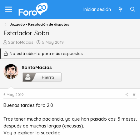
Iniciar sesión
Juzgado - Resolución de disputas
Estafador Sobri
A
F
SantoMacias
5 May 2019
u
e
No está abierto para más respuestas.
t
c
o
h
r
a
SantoMacias
d
d
e
e
t
i
e
n
5 May 2019
#1
m
i
a
c
Buenas tardes foro 2.0
i
o
Tras tener mucha paciencia, ya que han pasado casi 5 meses,
después de muchas largas (excusas).
Voy a explicar lo sucedido.