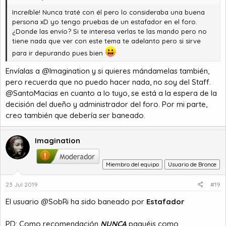
Increíble! Nunca traté con él pero lo consideraba una buena
persona xD yo tengo pruebas de un estafador en el foro.
¿Donde las envío? Si te interesa verlas te las mando pero no
tiene nada que ver con este tema te adelanto pero si sirve
para ir depurando pues bien
Envíalas a @Imagination y si quieres mándamelas también,
pero recuerda que no puedo hacer nada, no soy del Staff.
@SantoMacias en cuanto a lo tuyo, se está a la espera de la
decisión del dueño y administrador del foro. Por mi parte,
creo también que debería ser baneado.
Imagination
Miembro del equipo
Usuario de Bronce
23 Jul 2019
#19
El usuario @SobRi ha sido baneado por
Estafador
PD: Como recomendación
NUNCA
paguéis como