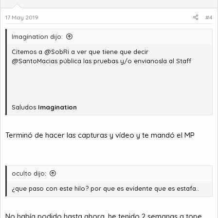
17 May 2019
#4
Imagination dijo:
Citemos a @SobRi a ver que tiene que decir
@SantoMacias pública las pruebas y/o envianosla al Staff
Saludos
Imagination
Terminó de hacer las capturas y vídeo y te mandó el MP
oculto dijo:
¿que paso con este hilo? por que es evidente que es estafa..
No había podido hasta ahora, he tenido 2 semanas a tope...