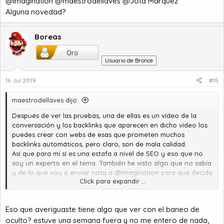
@Imagination @maestrodellaves @Jota Marquez
Alguna novedad?
Boreas
Usuario de Bronce
16 Jul 2019
#15
maestrodellaves dijo:
Después de ver las pruebas, una de ellas es un vídeo de la
conversación y los backlinks que aparecen en dicho vídeo los
puedes crear con webs de esas que prometen muchos
backlinks automáticos, pero claro, son de mala calidad.
Así que para mí sí es una estafa a nivel de SEO y eso que no
soy un experto en el tema. También he visto algo que no sabía
y de lo que voy a enviar nota a @Imagination para que decida
Click para expandir ...
que hacer (no tiene que ver con este tema, es un caso aparte).
Eso que averiguaste tiene algo que ver con el baneo de
oculto? estuve una semana fuera y no me entero de nada,