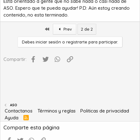
Está orientado a gente que no sabe nada o casi nada de
ASO. Espero que te pueda ayudar! P.D: Aún estoy creando
contenido, no esta terminado.
Primero
Prev
2 de 2
Debes iniciar sesión o registrarte para participar.
Facebook
Twitter
WhatsApp
Enlace
Compartir:
ASO
Contactanos
Términos y reglas
Politicas de privacidad
Ayuda
R
S
Comparte esta página
S
Facebook
Twitter
WhatsApp
Enlace