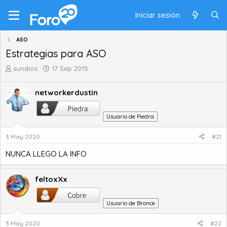
Iniciar sesión
ASO
Estrategias para ASO
A
F
sundios
17 Sep 2015
u
e
t
c
networkerdustin
o
h
r
a
d
d
Usuario de Piedra
e
e
t
i
3 May 2020
#21
e
n
NUNCA LLEGO LA INFO
m
i
a
c
i
feltoxXx
o
Usuario de Bronce
3 May 2020
#22