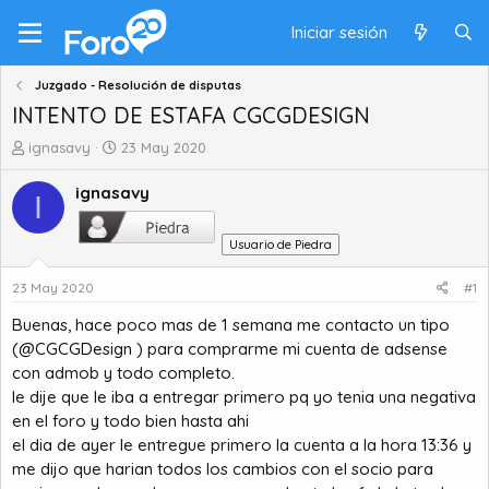
Iniciar sesión
Juzgado - Resolución de disputas
INTENTO DE ESTAFA CGCGDESIGN
A
F
ignasavy
23 May 2020
u
e
t
c
ignasavy
I
o
h
r
a
Usuario de Piedra
d
d
e
e
23 May 2020
#1
t
i
e
n
Buenas, hace poco mas de 1 semana me contacto un tipo
m
i
(
@CGCGDesign
) para comprarme mi cuenta de adsense
a
c
con admob y todo completo.
i
le dije que le iba a entregar primero pq yo tenia una negativa
o
en el foro y todo bien hasta ahi
el dia de ayer le entregue primero la cuenta a la hora 13:36 y
me dijo que harian todos los cambios con el socio para