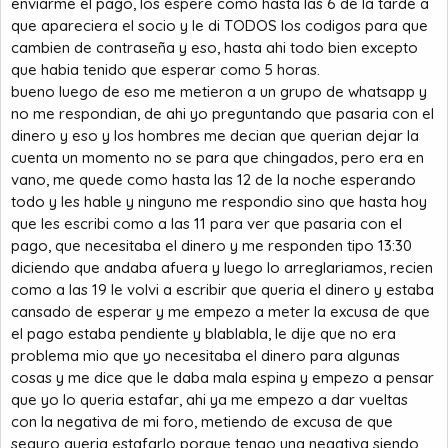
enviarme el pago, los espere como hasta las 6 de la tarde a
que apareciera el socio y le di TODOS los codigos para que
cambien de contraseña y eso, hasta ahi todo bien excepto
que habia tenido que esperar como 5 horas.
bueno luego de eso me metieron a un grupo de whatsapp y
no me respondian, de ahi yo preguntando que pasaria con el
dinero y eso y los hombres me decian que querian dejar la
cuenta un momento no se para que chingados, pero era en
vano, me quede como hasta las 12 de la noche esperando
todo y les hable y ninguno me respondio sino que hasta hoy
que les escribi como a las 11 para ver que pasaria con el
pago, que necesitaba el dinero y me responden tipo 13:30
diciendo que andaba afuera y luego lo arreglariamos, recien
como a las 19 le volvi a escribir que queria el dinero y estaba
cansado de esperar y me empezo a meter la excusa de que
el pago estaba pendiente y blablabla, le dije que no era
problema mio que yo necesitaba el dinero para algunas
cosas y me dice que le daba mala espina y empezo a pensar
que yo lo queria estafar, ahi ya me empezo a dar vueltas
con la negativa de mi foro, metiendo de excusa de que
seguro queria estafarlo porque tengo una negativa siendo