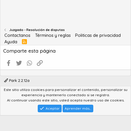
Juzgado - Resolución de disputas
Contactanos
Términos y reglas
Politicas de privacidad
Ayuda
R
S
Comparte esta página
S
Facebook
Twitter
WhatsApp
Enlace
Park 2.2.12a
Este sitio utiliza cookies para personalizar el contenido, personalizar su
®
Community platform by XenForo
© 2010-2022 XenForo Ltd.
experiencia y mantenerlo conectado si se registra.
Advanced Forum Stats by
AddonFlare - Premium XF2 Addons
Al continuar usando este sitio, usted acepta nuestro uso de cookies.
Feedback System
by
XenCentral.com
Park theme made by
StylesFactory.pl
Aceptar
Aprender más...