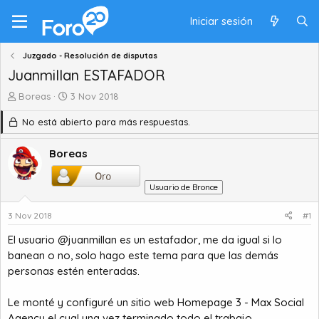
Iniciar sesión
Juzgado - Resolución de disputas
Juanmillan ESTAFADOR
A
F
Boreas
3 Nov 2018
u
e
No está abierto para más respuestas.
t
c
o
h
r
a
Boreas
d
d
e
e
Usuario de Bronce
t
i
e
n
3 Nov 2018
#1
m
i
a
c
El usuario @juanmillan es un estafador, me da igual si lo
i
banean o no, solo hago este tema para que las demás
o
personas estén enteradas.
Le monté y configuré un sitio web
Homepage 3 - Max Social
Agency
el cual una vez terminado todo el trabajo