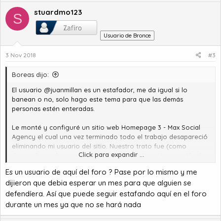
stuardmo123
S
Usuario de Bronce
3 Nov 2018
#3
Boreas dijo:
El usuario @juanmillan es un estafador, me da igual si lo
banean o no, solo hago este tema para que las demás
personas estén enteradas.
Le monté y configuré un sitio web
Homepage 3 - Max Social
Agency
el cual una vez terminado todo el trabajo desapareció
eliminando mi usuario del sitio. Nuestro trato fue (como
Click para expandir ...
siempre) por skype, ya había hecho negocio antes con él así
que no tenía problemas en confiar en él.
Es un usuario de aquí del foro ? Pase por lo mismo y me
dijieron que debia esperar un mes para que alguien se
Usuario de Skype: live:jdmilan00
defendíera. Así que puede seguir estafando aquí en el foro
Nombre : Juan David Millan Jaramillo
Móvil : +573165673700
durante un mes ya que no se hará nada