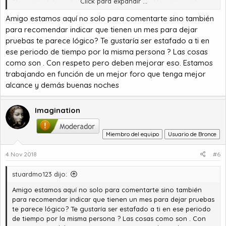
Click para expandir ...
El usuario del que hablas, no tenía acceso a Negocios, solo a
Juzgado desde tu post, así que sólo podía pasarse por aquí a
Amigo estamos aquí no solo para comentarte sino también
dar sus hechos, no lo hizo, y ya sabes como acabó la cosa
para recomendar indicar que tienen un mes para dejar
[emoji6]
pruebas te parece lógico? Te gustaría ser estafado a ti en
ese periodo de tiempo por la misma persona ? Las cosas
Saludos
Imagination
[emoji41][emoji41]
como son . Con respeto pero deben mejorar eso. Estamos
trabajando en función de un mejor foro que tenga mejor
alcance y demás buenas noches
Imagination
Miembro del equipo
Usuario de Bronce
4 Nov 2018
#6
stuardmo123 dijo:
Amigo estamos aquí no solo para comentarte sino también
para recomendar indicar que tienen un mes para dejar pruebas
te parece lógico? Te gustaría ser estafado a ti en ese periodo
de tiempo por la misma persona ? Las cosas como son . Con