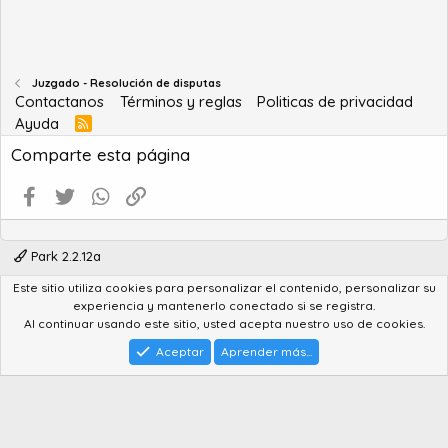
Juzgado - Resolución de disputas
Contactanos
Términos y reglas
Politicas de privacidad
Ayuda
R
S
Comparte esta página
S
Facebook
Twitter
WhatsApp
Enlace
Park 2.2.12a
Este sitio utiliza cookies para personalizar el contenido, personalizar su
®
Community platform by XenForo
© 2010-2022 XenForo Ltd.
experiencia y mantenerlo conectado si se registra.
Advanced Forum Stats by
AddonFlare - Premium XF2 Addons
Al continuar usando este sitio, usted acepta nuestro uso de cookies.
Feedback System
by
XenCentral.com
Park theme made by
StylesFactory.pl
Aceptar
Aprender más...