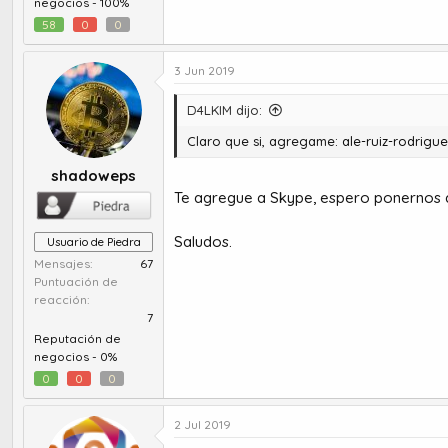
negocios -
100%
58
0
0
3 Jun 2019
D4LKIM dijo:
Claro que si, agregame:
ale-ruiz-rodrig
shadoweps
Te agregue a Skype, espero ponernos 
Saludos.
Usuario de Piedra
Mensajes
67
Puntuación de
reacción
7
Reputación de
negocios -
0%
0
0
0
2 Jul 2019