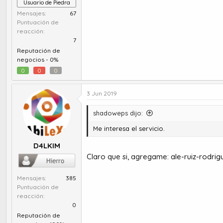
Usuario de Piedra
Mensajes
67
Puntuación de
reacción
7
Reputación de
negocios -
0%
0
0
0
3 Jun 2019
shadoweps dijo:
Me interesa el servicio.
D4LKIM
Claro que si, agregame:
ale-ruiz-rodri
Mensajes
385
Puntuación de
reacción
0
Reputación de