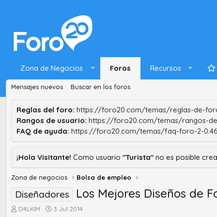
Zona de Negocios
Foros
Recursos
Mensajes nuevos
Buscar en los foros
Reglas del foro:
https://foro20.com/temas/reglas-de-foro
Rangos de usuario:
https://foro20.com/temas/rangos-de
FAQ de ayuda:
https://foro20.com/temas/faq-foro-2-0.4
¡Hola Visitante!
Como usuario
"Turista"
no es posible crea
Zona de negocios
Bolsa de empleo
Los Mejores Diseños de Fo
Diseñadores
A
F
D4LKIM
3 Jul 2014