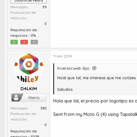
Usuario de Piedra
Mensajes
39
Puntuación de
reacción
0
Reputación de
negocios -
0%
0
0
0
11 Abr 2019
Inversorweb dijo:
Hoal que tal, me interesa que me cotizes
D4LKIM
Saludos
Hola que tal, el precio por logotipo es
Mensajes
385
Sent from my Moto G (4) using Tapatal
Puntuación de
reacción
0
Reputación de
negocios -
100%