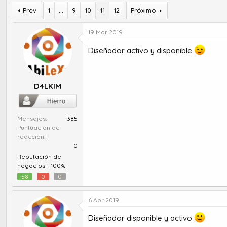
u
e
t
Prev
1
c
...
9
10
11
12
Próximo
o
h
r
a
19 Mar 2019
d
d
e
e
Diseñador activo y disponible
t
i
e
n
m
i
D4LKIM
a
c
i
o
Mensajes
385
Puntuación de
reacción
0
Reputación de
negocios -
100%
58
0
0
6 Abr 2019
Diseñador disponible y activo