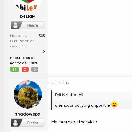
D4LKIM
Mensajes
385
Puntuación de
reacción
0
Reputación de
negocios -
100%
58
0
0
2 Jun 2019
D4LKIM dijo:
diseñador activo y disponible
shadoweps
Me interesa el servicio.