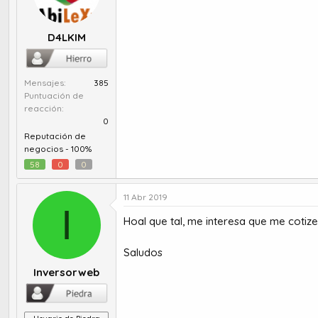
D4LKIM
Mensajes
385
Puntuación de
reacción
0
Reputación de
negocios -
100%
58
0
0
11 Abr 2019
I
Hoal que tal, me interesa que me cotize
Saludos
Inversorweb