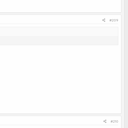
#209
#210