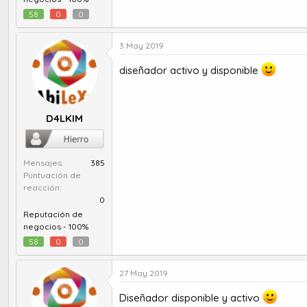
58
0
0
3 May 2019
diseñador activo y disponible
D4LKIM
Mensajes
385
Puntuación de
reacción
0
Reputación de
negocios -
100%
58
0
0
27 May 2019
Diseñador disponible y activo