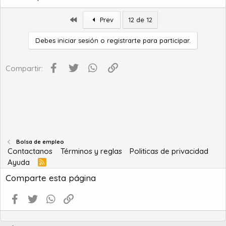
a
c
i
Primero
Prev
12 de 12
o
Debes iniciar sesión o registrarte para participar.
Facebook
Twitter
WhatsApp
Enlace
Compartir:
Bolsa de empleo
Contactanos
Términos y reglas
Politicas de privacidad
Ayuda
R
S
Comparte esta página
S
Facebook
Twitter
WhatsApp
Enlace