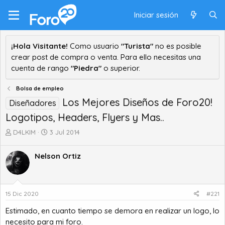
Iniciar sesión
¡Hola Visitante!
Como usuario
"Turista"
no es posible
crear post de compra o venta. Para ello necesitas una
cuenta de rango
"Piedra"
o superior.
Bolsa de empleo
Los Mejores Diseños de Foro20!
Diseñadores
Logotipos, Headers, Flyers y Mas..
A
F
D4LKIM
3 Jul 2014
u
e
t
c
Nelson Ortiz
o
h
r
a
d
d
e
e
15 Dic 2020
#221
t
i
e
n
Estimado, en cuanto tiempo se demora en realizar un logo, lo
m
i
necesito para mi foro.