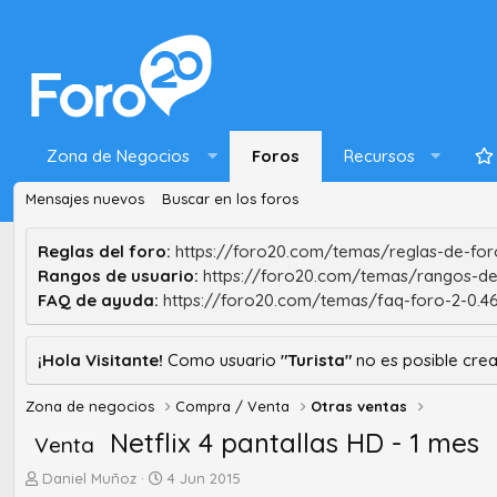
Zona de Negocios
Foros
Recursos
Mensajes nuevos
Buscar en los foros
Reglas del foro:
https://foro20.com/temas/reglas-de-foro
Rangos de usuario:
https://foro20.com/temas/rangos-de
FAQ de ayuda:
https://foro20.com/temas/faq-foro-2-0.4
¡Hola Visitante!
Como usuario
"Turista"
no es posible crea
Zona de negocios
Compra / Venta
Otras ventas
Netflix 4 pantallas HD - 1 mes
Venta
A
F
Daniel Muñoz
4 Jun 2015