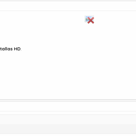
ntallas HD
.