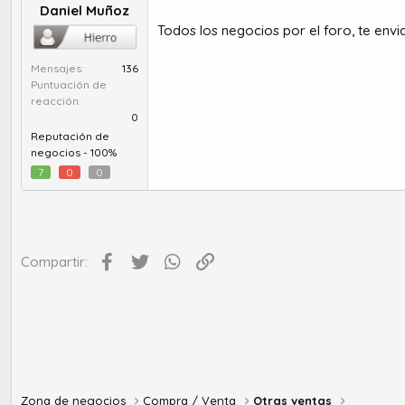
Daniel Muñoz
Todos los negocios por el foro, te env
Mensajes
136
Puntuación de
reacción
0
Reputación de
negocios -
100%
7
0
0
Facebook
Twitter
WhatsApp
Enlace
Compartir:
Zona de negocios
Compra / Venta
Otras ventas