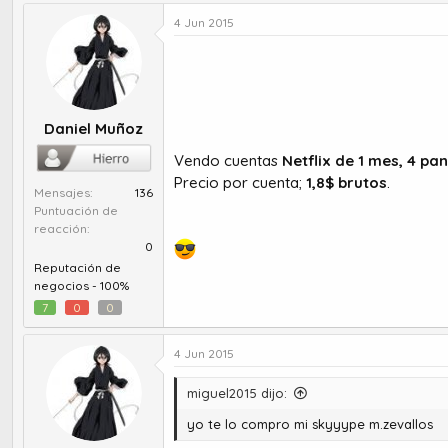
u
e
t
c
4 Jun 2015
o
h
r
a
d
d
e
e
t
i
Daniel Muñoz
e
n
m
i
Vendo cuentas
Netflix de 1 mes, 4 pa
a
c
Precio por cuenta;
1,8$ brutos
.
i
Mensajes
136
o
Puntuación de
reacción
0
Reputación de
negocios -
100%
7
0
0
4 Jun 2015
miguel2015 dijo:
yo te lo compro mi skyyype m.zevallos