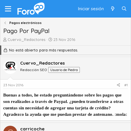
Iniciar sesión
Pagos electrónicos
Pago Por PayPal
A
F
Cuervo_Redactores
23 Nov 2016
u
e
No está abierto para más respuestas.
t
c
o
h
r
a
Cuervo_Redactores
d
d
Redacción SEO
Usuario de Piedra
e
e
t
i
e
n
23 Nov 2016
#1
m
i
a
c
Buenas a todos, he estado preguntándome sobre los pagos que
i
son realizados a través de Paypal. ¿pueden transferirse a otras
o
cuentas sin necesidad de agregar una tarjeta de crédito?
Agradezco la ayuda que me puedan prestar de antemano. :mola:
carricoche