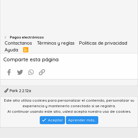
Pagos electrónicos
Contactanos
Términos y reglas
Politicas de privacidad
Ayuda
R
S
Comparte esta página
S
Facebook
Twitter
WhatsApp
Enlace
Park 2.2.12a
Este sitio utiliza cookies para personalizar el contenido, personalizar su
®
Community platform by XenForo
© 2010-2022 XenForo Ltd.
experiencia y mantenerlo conectado si se registra.
Advanced Forum Stats by
AddonFlare - Premium XF2 Addons
Al continuar usando este sitio, usted acepta nuestro uso de cookies.
Feedback System
by
XenCentral.com
Park theme made by
StylesFactory.pl
Aceptar
Aprender más...