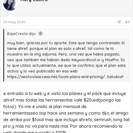
c
i
o
n
24 May 2020
#9
e
s
BajaCresta dijo:
:
muy bien, gracias por tu aporte. Este que tengo contratado SI
tiene ahref, porque el plan es solo x ahref, tal como te lo
muestro en la img adjunta. Pero, una vez que había pagado,
veo que también me habían dado Keywordtool.io y MozPro. Es
lo que utilizo actualmente, asi que te confirmo que el plan esta
activo y lo veo publicado en esa web
https://seotoolsaccess.net/tools-plans-and-pricing/
. Saludos!!
e entrado a tu web y e visto los planes y el pack que incluye
ahref mas todas las herramientas vale $20usd(pongo las
fotos). Yo me e unido al plan mensual de
herramientasseo.top hace una semana y como dijo el amigo
de arriba por $1usd mas que incluya ahrefs, semrush, long tail
pro y más no va para nada mal. Por ahora recomiendo la
web donde me suscribí a 100%