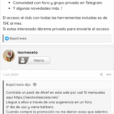
Comunidad con foro y grupo privado en Telegram.
Y algunas novedades más...!
El acceso al club con todas las herramientas incluidas es de
15€ al mes.
Si estas interesado ábreme privado para enviarte el acceso
R
BajaCresta
e
a
c
leomeseta
c
i
o
n
1 Jun 2020
#18
e
s
:
BajaCresta dijo:
Contraté un pack de Ahref en esta web por usd 10 mensuales
aquí
https://seotoolsaccess.net/
Llegué a ellos a través de una sugerencia en un foro.
2º día de uso y viene bárbaro.
Cuando compré la promoción no me dieron aviso que adentro