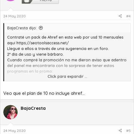
i
o
n
24 May 2020
#4
e
s
:
BajaCresta dijo:
Contraté un pack de Ahref en esta web por usd 10 mensuales
aquí
https://seotoolsaccess.net/
Llegué a ellos a través de una sugerencia en un foro.
2º día de uso y viene bárbaro.
Cuando compré la promoción no me dieron aviso que adentro
del panel me encontraría con la sorpresa de tener estos
programas en la promo:
Click para expandir ...
Keywordtool.io
MOZ Pro
Veo que el plan de 10 no incluye ahref...
Me pareció barato y que vale la pena. Espero les sirva. 🤜🤛
BajaCresta
24 May 2020
#5