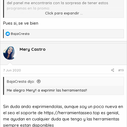
del panel me encontraría con la sorpresa de tener estos
programas en la promo:
Click para expandir ...
Keywordtool.io
MOZ Pro
Pues si, se ve bien
Me pareció barato y que vale la pena. Espero les sirva. 🤜🤛
R
BajaCresta
e
a
c
Mery Castro
c
i
o
n
7 Jun 2020
#19
e
s
BajaCresta dijo:
:
Me alegro Mery!! a exprimir las herramientas!!
Sin duda ando exprimiendolas, aunque soy un poco nueva en
el seo el soporte de
https://herramientasseo.top
es genial,
me ayudan en cualquier duda que tengo y las herramientas
siempre estan disponibles