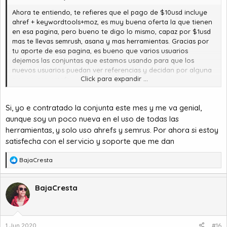
Ahora te entiendo, te refieres que el pago de $10usd incluye
ahref + keywordtools+moz, es muy buena oferta la que tienen
en esa pagina, pero bueno te digo lo mismo, capaz por $1usd
mas te llevas semrush, asana y mas herramientas. Gracias por
tu aporte de esa pagina, es bueno que varios usuarios
dejemos las conjuntas que estamos usando para que los
nuevos usuarios puedan ver referencias y decidan por alguna
Click para expandir ...
que no sea estafa.
En el caso de la conjunta doy estoy dan 20 analisis de
Si, yo e contratado la conjunta este mes y me va genial,
dominios diarios, lo demas ilimitado, pero como dije arriba,
aunque soy un poco nueva en el uso de todas las
incluye semush, moz, asana, etccc..., al parecer
@Mery Castro
tambien esta en esa conjunta y le va bien
herramientas, y solo uso ahrefs y semrus. Por ahora si estoy
satisfecha con el servicio y soporte que me dan
R
BajaCresta
e
a
c
BajaCresta
c
i
o
n
1 Jun 2020
#16