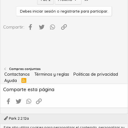
c
c
i
Debes iniciar sesión o registrarte para participar.
o
n
Facebook
Twitter
WhatsApp
Enlace
e
Compartir:
s
:
Compras conjuntas
Contactanos
Términos y reglas
Politicas de privacidad
Ayuda
R
S
Comparte esta página
S
Facebook
Twitter
WhatsApp
Enlace
Park 2.2.12a
Este sitio utiliza cookies para personalizar el contenido, personalizar su