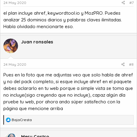
24 May 2020
#7
el plan incluye ahref, keywordtool.io y MozPRO. Puedes
analizar 25 dominios diarios y palabras claves ilimitadas.
Había olvidado mencionarte eso.
Juan ronsales
24 May 2020
#8
Pues en la foto que me adjuntas veo que solo habla de ahref
y no del pack completo, si esque incluye ahref en el paquete
debes aclararlo en tu web porque a simple vista se toma que
no incluye(sigo creyendo que no incluye), capaz algún día
pruebe tu web, por ahora ando súper satisfecho con la
página que mencione arriba
R
BajaCresta
e
a
c
Mery Castro