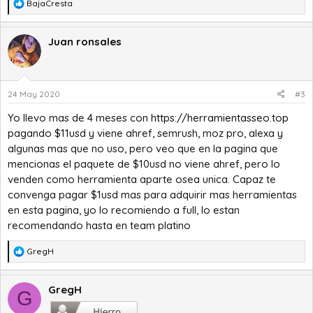
R
BajaCresta
e
a
c
Juan ronsales
c
i
o
n
24 May 2020
#3
e
s
Yo llevo mas de 4 meses con
https://herramientasseo.top
:
pagando $11usd y viene ahref, semrush, moz pro, alexa y
algunas mas que no uso, pero veo que en la pagina que
mencionas el paquete de $10usd no viene ahref, pero lo
venden como herramienta aparte osea unica. Capaz te
convenga pagar $1usd mas para adquirir mas herramientas
en esta pagina, yo lo recomiendo a full, lo estan
recomendando hasta en team platino
R
GregH
e
a
c
GregH
G
c