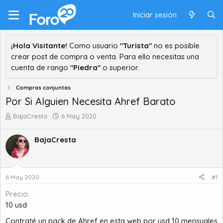
Iniciar sesión
¡Hola Visitante!
Como usuario
"Turista"
no es posible
crear post de compra o venta. Para ello necesitas una
cuenta de rango
"Piedra"
o superior.
Compras conjuntas
Por Si Alguien Necesita Ahref Barato
A
F
BajaCresta
6 May 2020
u
e
t
c
BajaCresta
o
h
r
a
d
d
e
e
6 May 2020
#1
t
i
e
n
Precio
m
i
10 usd
a
c
i
Contraté un pack de Ahref en esta web por usd 10 mensuales