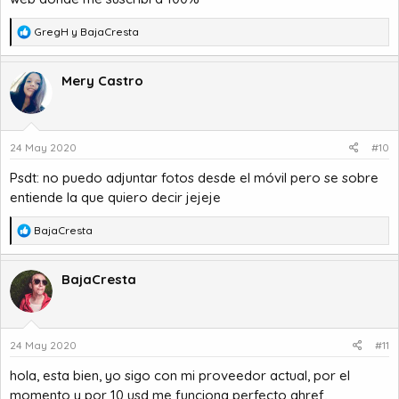
R
GregH
y
BajaCresta
e
a
c
Mery Castro
c
i
o
n
24 May 2020
#10
e
s
Psdt: no puedo adjuntar fotos desde el móvil pero se sobre
:
entiende la que quiero decir jejeje
R
BajaCresta
e
a
c
BajaCresta
c
i
o
n
24 May 2020
#11
e
s
hola, esta bien, yo sigo con mi proveedor actual, por el
:
momento y por 10 usd me funciona perfecto ahref,