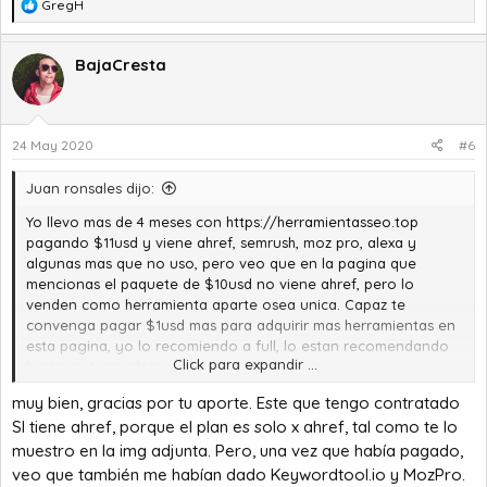
R
GregH
e
a
c
BajaCresta
c
i
o
n
24 May 2020
#6
e
s
Juan ronsales dijo:
:
Yo llevo mas de 4 meses con
https://herramientasseo.top
pagando $11usd y viene ahref, semrush, moz pro, alexa y
algunas mas que no uso, pero veo que en la pagina que
mencionas el paquete de $10usd no viene ahref, pero lo
venden como herramienta aparte osea unica. Capaz te
convenga pagar $1usd mas para adquirir mas herramientas en
esta pagina, yo lo recomiendo a full, lo estan recomendando
Click para expandir ...
hasta en team platino
muy bien, gracias por tu aporte. Este que tengo contratado
SI tiene ahref, porque el plan es solo x ahref, tal como te lo
muestro en la img adjunta. Pero, una vez que había pagado,
veo que también me habían dado Keywordtool.io y MozPro.