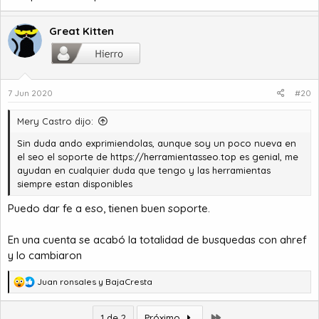
Great Kitten
7 Jun 2020
#20
Mery Castro dijo:
Sin duda ando exprimiendolas, aunque soy un poco nueva en
el seo el soporte de
https://herramientasseo.top
es genial, me
ayudan en cualquier duda que tengo y las herramientas
siempre estan disponibles
Puedo dar fe a eso, tienen buen soporte.
En una cuenta se acabó la totalidad de busquedas con ahref
y lo cambiaron
R
Juan ronsales
y
BajaCresta
e
a
Último
1 de 2
Próximo