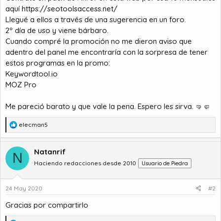
o
aquí
https://seotoolsaccess.net/
Llegué a ellos a través de una sugerencia en un foro.
2º día de uso y viene bárbaro.
Cuando compré la promoción no me dieron aviso que
adentro del panel me encontraría con la sorpresa de tener
estos programas en la promo:
Keywordtool.io
MOZ Pro
Me pareció barato y que vale la pena. Espero les sirva. 🤜🤛
R
elecman5
e
a
c
Natanrif
N
c
Haciendo redacciones desde 2010
Usuario de Piedra
i
o
n
24 May 2020
#2
e
s
Gracias por compartirlo
: